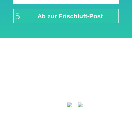
Ab zur Frischluft-Post
Links & Partner
Impressum
Über airFreshing.com
Datenschutzerklärung
Mediadaten
Cookie Einstellungen