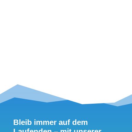
Seite 21 von
36
...
5
...
17
18
19
20
21
22
23
24
25
Bleib immer auf dem
Laufenden – mit unserer