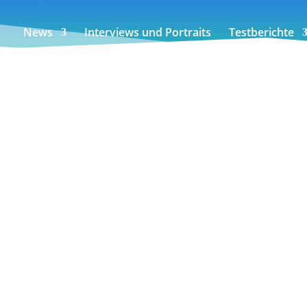
News
Interviews und Portraits
Testberichte
lektion 2015: Draußen zuhause mit der neuen Alpine Trek S