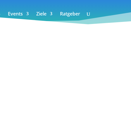
Events
Ziele
Ratgeber
erie für anspruchsvolle Bergtouren