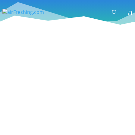
Testbericht – Ortovox Tour 30+7 Women:
Geräumiger Lawinenairbag speziell für
die weibliche Freeride und
Skitourenfraktion