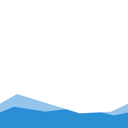
OutDoor 2014 – Gregory Mountain
Products: Innovative Rucksack-
Neuheiten für Backpacker, Trekker und
Trailrunner
Seite 6 von 7
1
2
3
4
5
6
7