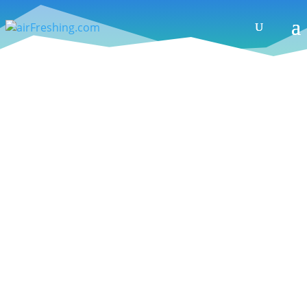
Portrait – SALEWA-Athlet Michi Wärthl:
Get vertical – auch Deutschlands bester
Allroundbergsteiger hat noch Träume
Testbericht – JUNG Klettermode: Vom