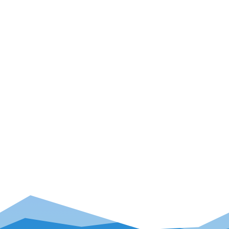
Hutmacher zur Manufaktur für stylishe
Klettersport- und Boulderklamotten
Interview – Fabi Buhl: Wie sich der Pezl-
Athlet vom Boulderspezialisten zum
alpinen Allrounder entwickelt hat
Seite 3 von 3
1
2
3