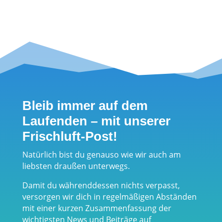
Seite 40 von
44
...
5
...
35
36
37
38
39
40
41
42
43
Bleib immer auf dem
Laufenden – mit unserer
Frischluft-Post!
Natürlich bist du genauso wie wir auch am
liebsten draußen unterwegs.
Damit du währenddessen nichts verpasst,
versorgen wir dich in regelmäßigen Abständen
mit einer kurzen Zusammenfassung der
wichtigsten News und Beiträge auf