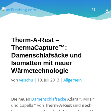
Therm-A-Rest –
ThermaCapture™:
Damenschlafsäcke und
Isomatten mit neuer
Wärmetechnologie
von
veischu
|
19. Juli 2013
|
Allgemein
Die neuen
Damenschlafsäcke
Adara™, Mira™
und Capella™ von
Therm-A-Rest
sind
noch