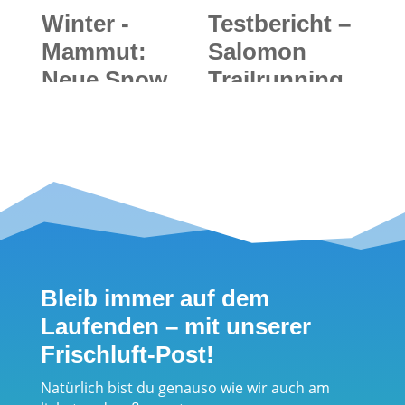
Winter -
Testbericht –
Mammut:
Salomon
Neue Snow
Trailrunning
Safety Serie
Kollektion
"Aspects –
2016: Stil-
Geschichten
und
aus dem
trittsicher
Lawinengelän
fernab der
de"
Straße –
Schuhe und
Bleib immer auf dem
Outfit für
Laufenden – mit unserer
trailsüchtige
Frischluft-Post!
Frischluftmäd
els
Natürlich bist du genauso wie wir auch am