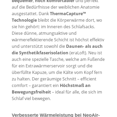
bequemer
,
noch komfortabler
und perfekt
auf die Bedürfnisse der weiblichen Anatomie
ausgestattet. Dank
ThermaCapture™
Technologie
bleibt die Körperwärme dort, wo
sie hin gehört: im Inneren des Schlafsacks.
Diese dünne, atmungsaktive und
wärmereflektierende Schicht ist höchst effektiv
und unterstützt sowohl die
Daunen- als auch
die Synthetikfaserisolation
(eraLoft). Neu ist
auch eine spezielle Tasche, welche am Fußende
für ein Extrawärmerservoir sorgt und die
überfüllte Kapuze, um die Kälte vom Kopf fern
zu halten. Der geräumige Schnitt – efficient
comfort – garantiert ein
Höchstmaß an
Bewegungsfreiheit
– ideal für alle, die sich im
Schlaf viel bewegen.
Verbesserte Wärmeleistung bei NeoAir-