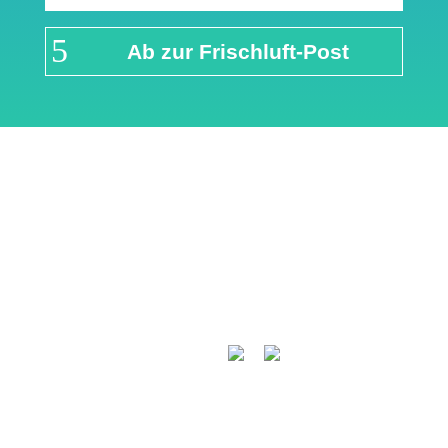
Ab zur Frischluft-Post
Links & Partner
Impressum
Über airFreshing.com
Datenschutzerklärung
Mediadaten
Cookie Einstellungen