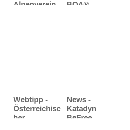
Alpenverein
BOA®
e.V.: August-
Prothesen
Schuster-
und Orthesen
Haus in den
schließen
Ammergauer
Lücke
Alpen
zwischen
geschlossen
Sport und
Medizin
Webtipp -
News -
Österreichisc
Katadyn
her
BeFree
Alpenverein
Gravity: