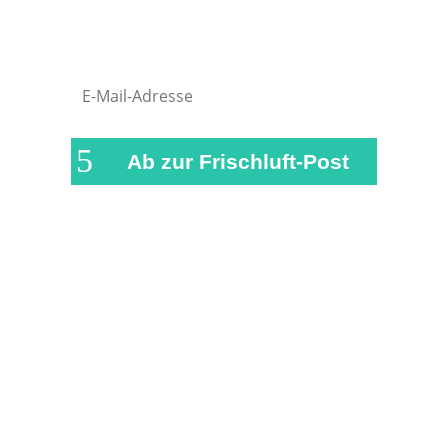
wichtigsten News und Beiträge auf
airFreshing.com
Ab zur Frischluft-Post
Links & Partner
Impressum
Über airFreshing.com
Datenschutzerklärung
Mediadaten