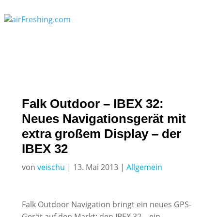
Falk Outdoor – IBEX 32:
Neues Navigationsgerät mit
extra großem Display – der
IBEX 32
von
veischu
|
13. Mai 2013
|
Allgemein
Falk Outdoor Navigation bringt ein neues GPS-
Gerät auf den Markt: den IBEX 32 – ein