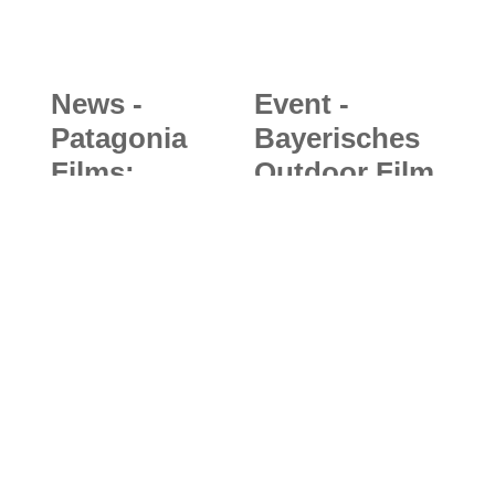
Kombi
News -
Event -
Patagonia
Bayerisches
Films:
Outdoor Film
"Vanishing
Festival
Lines" -
(B/O/F/F)
Dokufilm
2020:
über die
Filmfestival
letzten noch
präsentiert
unberührten
die 7 besten
Hochgebirgsl
bayerischen
Bleib immer auf dem
andschaften
Bergfilme im
Laufenden – mit unserer
der Alpen
Kino