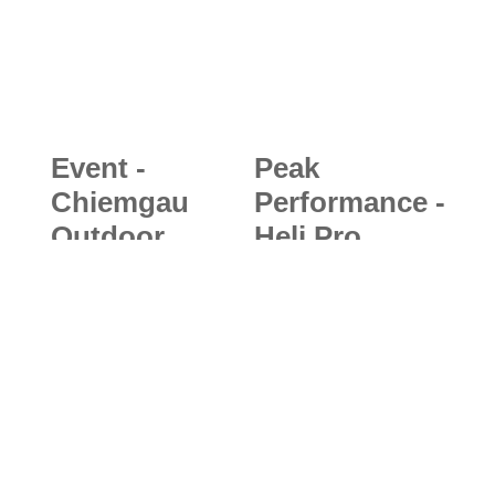
Event -
Peak
Chiemgau
Performance -
Outdoor
Heli Pro
Festival 2021:
Jacket + Pant:
Neues
ISPO AWARD
Outdoor-
in Gold für
Spektakel für
leichte und
Frischluftfans
atmungsaktiv
in Übersee
e
am Chiemsee
Backcountry-