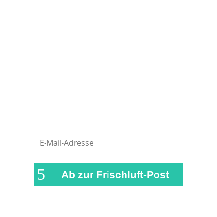
Frischluft-Post!
Natürlich bist du genauso wie wir auch
am liebsten draußen unterwegs.
Damit du währenddessen nichts
verpasst, versorgen wir dich in
regelmäßigen Abständen mit einer
kurzen Zusammenfassung der
wichtigsten News und Beiträge auf
airFreshing.com
Ab zur Frischluft-Post