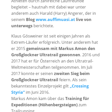
Athleten durch zahlreiche Lauffreunde
begleitet – hautnah mit dabei war unter
anderem auch Harald (Harry) Angerer, der in
seinem
Blog
www.auffimuasi.at
live von
unterwegs
berichtete.
Klaus Gösweiner ist seit einigen Jahren als
Extrem-Läufer erfolgreich. Unter anderem hat
er 2015
gemeinsam mit Markus Amon den
Großglockner Ultratrail gewonnen
. 2016 und
2017 hat er für Österreich an den Ultratrail-
Weltmeisterschaften teilgenommen. Im Juli
2017 konnte er seinen
zweiten Sieg beim
Großglockner Ultratrail
feiern. Als sein
bekanntestes Einzelprojekt gilt
„Crossing
Styria“
im Juni 2016.
Markus Amon kam über das
Training für
Expeditionen (Höhenbergsteigen)
zum
Trailrunning.