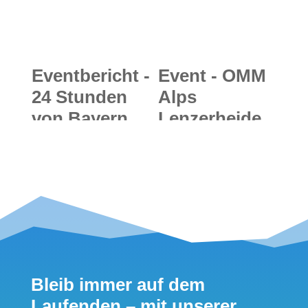
Eventbericht -
Event - OMM
24 Stunden
Alps
von Bayern
Lenzerheide
2013:
2019: Zwei
Märchenhafte
Tage Trail-
Extremwande
Abenteuer für
rtour durch
zwei
Füssen im
Laufpartner
Allgäu
in den
Schweizer
Bleib immer auf dem
Bergen
Laufenden – mit unserer