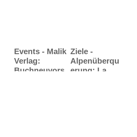
Events - Malik
Ziele -
Verlag:
Alpenüberqu
Buchneuvors
erung: La
tellung -
dolce Vita -
Speedbergste
wenn zwei
igen
Mädels von
zwischen
München
Fluch und
nach Venedig
Triumph
wandern