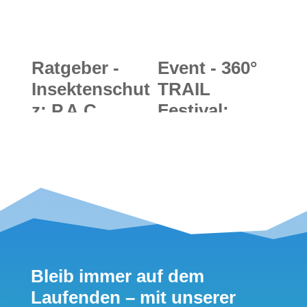
Südtirol
ngeher und
Freerider
Ratgeber -
Event - 360°
Insektenschut
TRAIL
z: P.A.C.
Festival:
Wandersocke
Trailrunning-
n,
Event mit
Stirnbänder &
Olympiasiege
Co. als
rin Laura
effektiver
Dahlmeier
Schutz gegen
Zecken und
Bleib immer auf dem
Mücken
Laufenden – mit unserer