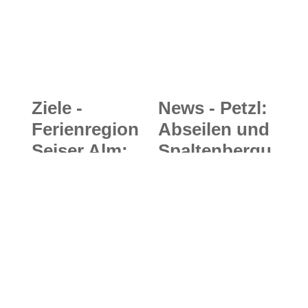
Ziele -
News - Petzl:
Ferienregion
Abseilen und
Seiser Alm:
Spaltenbergu
Kulinarische
ng leicht
Wanderlust
gemacht –
und
Das
Herbstgenuss
ultraleichte
beim
Petzl RAD
traditionellen
System für
Törggelen in
Skihochtoure