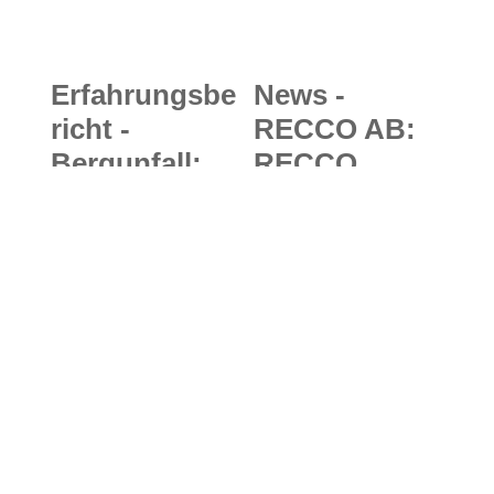
Erfahrungsbe
News -
richt -
RECCO AB:
Bergunfall:
RECCO
Eiskalt
Detektor SAR
erwischt -
1 - neues
vom
Such- und
Bergmensch
Rettungssyst
zum
em für das
Krückenkraxl
ganze
er
Outdoorjahr