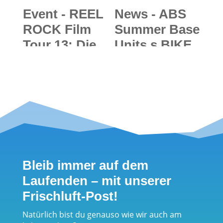
Event - REEL
News - ABS
ROCK Film
Summer Base
Tour 13: Die
Units s.BIKE
vier besten
& s.HIKE:
Kletterfilme
Neue ABS
des Jahres
Rucksack-
auf großer
Trageeinheite
Kinotour
n für
durch Europa
ganzjährige
Outdoor-
Bleib immer auf dem
Abenteuer
Laufenden – mit unserer
Frischluft-Post!
Natürlich bist du genauso wie wir auch am