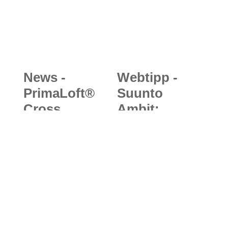
News -
Webtipp -
PrimaLoft®
Suunto
Cross
Ambit:
Core™:
Software-
PrimaLoft®
Upgrade für
kombiniert
einzelne
bewährte
Modelle der
Technologien
Ambit-Familie
für noch
bessere