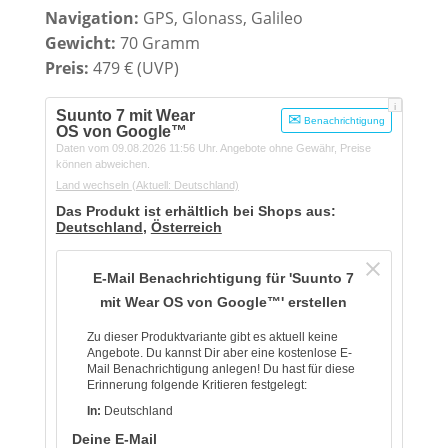
Navigation:
GPS, Glonass, Galileo​
Gewicht:
70 Gramm
Preis:
479 € (UVP)
i
Suunto 7 mit Wear
Benachrichtigung
OS von Google™
Daten vom 09.08.2026 11:56 Uhr. Angebote ohne Gewähr, Preise
können abweichen.
Land wechseln
(Aktuell: Deutschland)
Das Produkt ist erhältlich bei Shops aus:
Deutschland
,
Österreich
E-Mail Benachrichtigung für 'Suunto 7
mit Wear OS von Google™' erstellen
Zu dieser Produktvariante gibt es aktuell keine
Angebote. Du kannst Dir aber eine kostenlose E-
Mail Benachrichtigung anlegen! Du hast für diese
Erinnerung folgende Kritieren festgelegt:
In:
Deutschland
Deine E-Mail