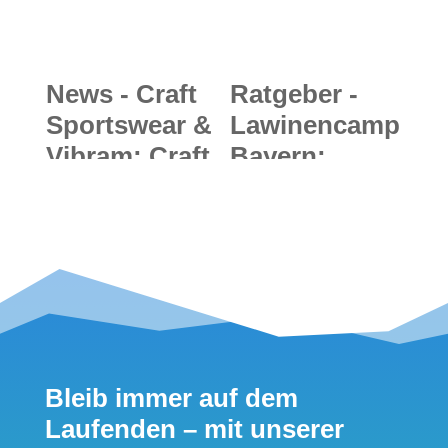
Isolationswert
e
News - Craft
Ratgeber -
Sportswear &
Lawinencamp
Vibram: Craft
Bayern:
startet im
Lawinenkund
Schuhsegme
e für
nt durch und
Skitourengeh
geht mit
er und
Vibram
Freerider -
gemeinsame
Entscheidung
Wege
sstrategien
Bleib immer auf dem
(Teil 3)
Laufenden – mit unserer