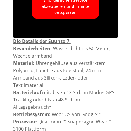
Erforderlichen Service
akzeptieren und Inhalte
entsperren
Die Details der Suunto 7:
Besonderheiten:
Wasserdicht bis 50 Meter,
Wechselarmband
Material:
Uhrengehäuse aus verstärktem
Polyamid​, Lünette aus Edelstahl, 24 mm
Armband aus Silikon-, Leder- oder
Textilmaterial
Batterielaufzeit:
bis zu 12 Std. im Modus GPS-
Tracking oder bis zu 48 Std. im
Alltagsgebrauch*
Betriebssystem:
Wear OS​ von Google™
Prozessor:
Qualcomm® Snapdragon Wear™
3100 Plattform