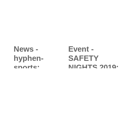
und
Kanada
Zusammenhal
t in den Alpen
News -
Event -
hyphen-
SAFETY
sports:
NIGHTS 2019:
Bayerischer
Ortovox &
Lawinenwarn
Petzl
dienst erhält
veranstalten
neue
kostenlose
„Arbeitskleid
Lawinenkomp
ung“ aus
aktkurse nach
München
Feierabend