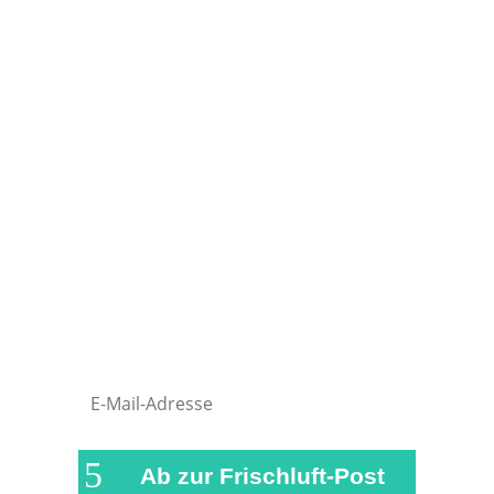
Bleib immer auf dem
Laufenden – mit unserer
Frischluft-Post!
Natürlich bist du genauso wie wir auch
am liebsten draußen unterwegs.
Damit du währenddessen nichts
verpasst, versorgen wir dich in
regelmäßigen Abständen mit einer
kurzen Zusammenfassung der
wichtigsten News und Beiträge auf
airFreshing.com
Ab zur Frischluft-Post