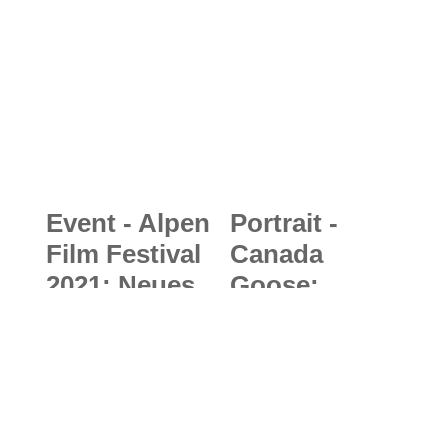
Event - Alpen
Portrait -
Film Festival
Canada
2021: Neues
Goose:
Outdoor-
DAUNEN
Filmfestival
HOCH für
rund ums
mollig warme
Thema
Winterjacken
Alpinismus
made in