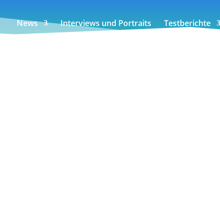
News
Interviews und Portraits
Testberichte
et ist eine Laufjacke mit innovativer Gore-Tex SkakeDry Te