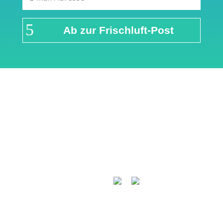
Ab zur Frischluft-Post
Links & Partner
Impressum
Über airFreshing.com
Datenschutzerklärung
Mediadaten
Cookie Einstellungen