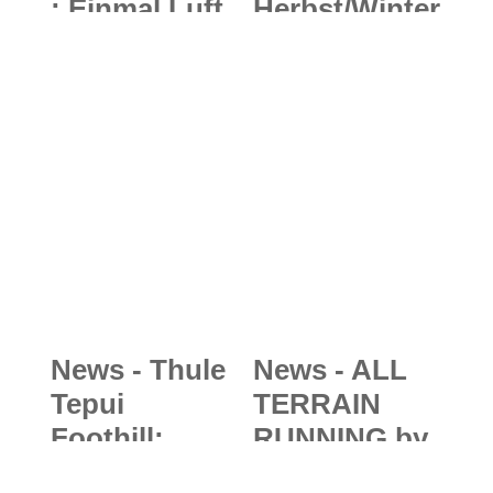
: Einmal Luft
Herbst/Winter
holen bitte…
-Kollektion
mit
2017/18:
Kletterprofi
Freeride-
und 9c-
Klamotten
Bezwinger
aus
Adam Ondra
Norwegen
und mit einer
Tasche voller
Innovationen
News - Thule
News - ALL
Tepui
TERRAIN
Foothill:
RUNNING by
Abenteuer-
LOWA: NOW