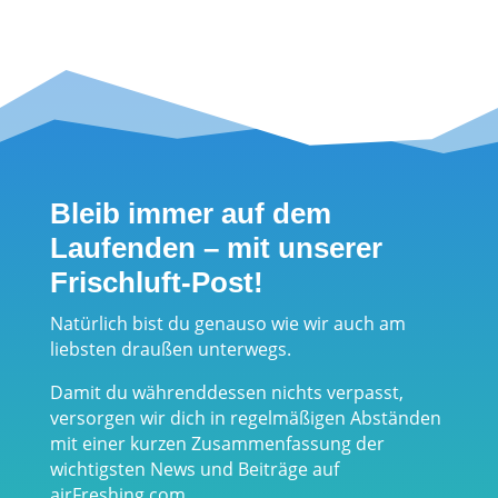
Camping auf
IT‘S TIME TO
die simple Art
RUN -
- die erste
Traditionssch
kompakte
uster startet
Zeltkonstrukti
im
on für
Trailrunning-
Bleib immer auf dem
Übernachtun
Segment
Laufenden – mit unserer
gen auf dem
durch
Frischluft-Post!
Autodach
Natürlich bist du genauso wie wir auch am
liebsten draußen unterwegs.
Damit du währenddessen nichts verpasst,
versorgen wir dich in regelmäßigen Abständen
mit einer kurzen Zusammenfassung der
wichtigsten News und Beiträge auf
airFreshing.com