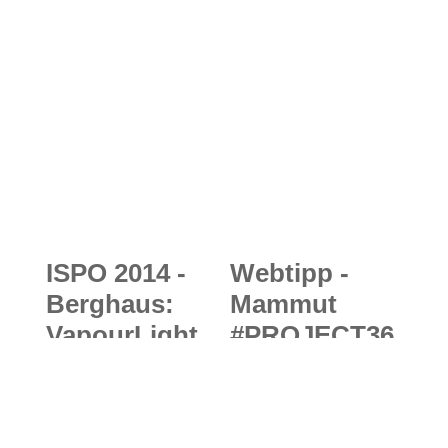
ISPO 2014 -
Webtipp -
Berghaus:
Mammut
VapourLight
#PROJECT36
Hyper Smock
0: Digitale
und
Erstbesteigun
VapourLight
g des Mount