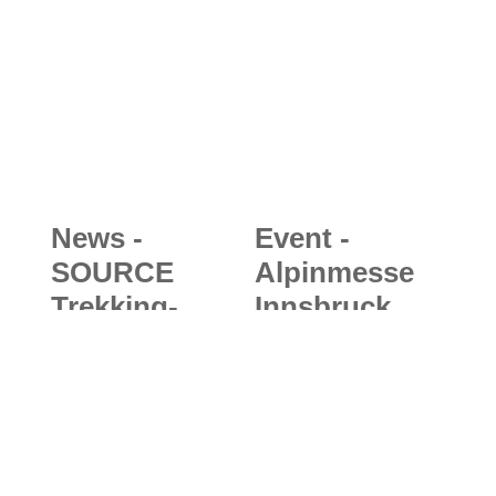
Hyper Therm
Everest über
FZ
die Südroute
ausgezeichne
t
News -
Event -
SOURCE
Alpinmesse
Trekking-
Innsbruck
Sandalen
2017:
2018/19:
Outdoor- und
Luftig, lässig
Wintersportm
und langlebig
esse mit
- leichte
kostenlosen