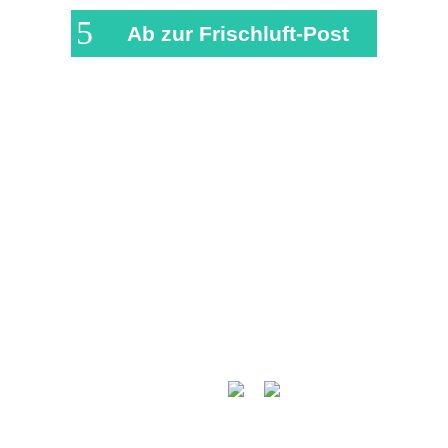
Ab zur Frischluft-Post
Links & Partner
Impressum
Über airFreshing.com
Datenschutzerklärung
Mediadaten
Cookie Einstellungen