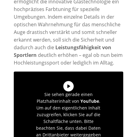
ermöglicht die innovative Glastechnologie ein
hochpräzises Farbtuning für spezielle
Umgebungen. Indem einzelne Details in der
optischen Wahrnehmung für das menschliche
Auge drastisch verstärkt und somit schneller
erkannt werden, soll sich die Sicherheit und
dadurch auch die
Leistungsfähigkeit von
Sportlern
deutlich erhöhen – egal ob nun beim
Hochleistungssport oder lediglich im Alltag.
Sie sehen gerade einen
Platzhalterinhalt von
YouTube
.
Um auf den eigentlichen Inhalt
zuzugreifen, klicken Sie auf die
Schaltfläche unten. Bitte
beachten Sie, dass dabei Daten
an Drittanbieter weitergegeben