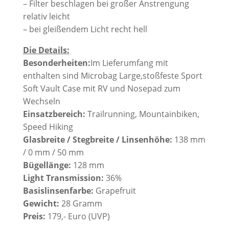
– Filter beschlagen bei großer Anstrengung
relativ leicht
– bei gleißendem Licht recht hell
Die Details:
Besonderheiten:
Im Lieferumfang mit
enthalten sind Microbag Large,stoßfeste Sport
Soft Vault Case mit RV und Nosepad zum
Wechseln
Einsatzbereich:
Trailrunning, Mountainbiken,
Speed Hiking
Glasbreite / Stegbreite / Linsenhöhe:
138 mm
/ 0 mm / 50 mm
Bügellänge:
128 mm
Light Transmission:
36%
Basislinsenfarbe:
Grapefruit
Gewicht:
28 Gramm
Preis:
179,- Euro (UVP)