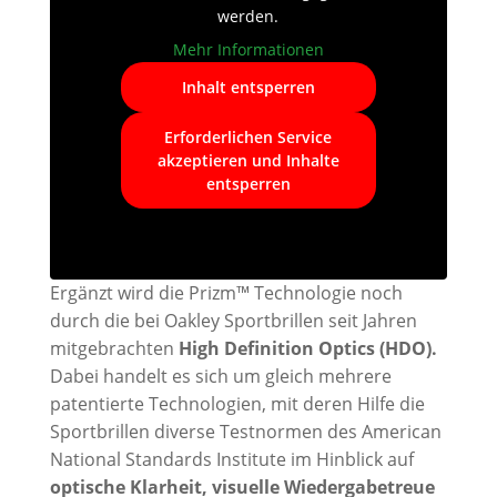
werden.
Mehr Informationen
Inhalt entsperren
Erforderlichen Service
akzeptieren und Inhalte
entsperren
Ergänzt wird die Prizm™ Technologie noch
durch die bei Oakley Sportbrillen seit Jahren
mitgebrachten
High Definition Optics (HDO).
Dabei handelt es sich um gleich mehrere
patentierte Technologien, mit deren Hilfe die
Sportbrillen diverse Testnormen des American
National Standards Institute im Hinblick auf
optische Klarheit, visuelle Wiedergabetreue