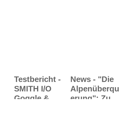
Testbericht -
News - "Die
SMITH I/O
Alpenüberqu
Goggle &
erung": Zu
Quantum
Fuß über die
MIPS Helmet:
Alpen - neuer
Höchste
Weitwanderw
Qualität im
eg von