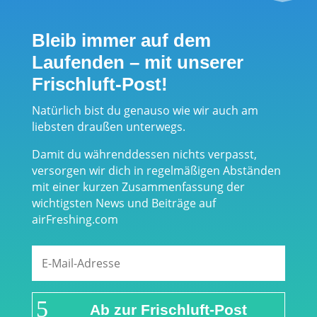
Allround-
Distanzen auf
Sandalen aus
hartem "off-
Bleib immer auf dem
Israel
road" Terrain
Laufenden – mit unserer
Frischluft-Post!
Natürlich bist du genauso wie wir auch am
liebsten draußen unterwegs.
Damit du währenddessen nichts verpasst,
versorgen wir dich in regelmäßigen Abständen
mit einer kurzen Zusammenfassung der
wichtigsten News und Beiträge auf
airFreshing.com
Ab zur Frischluft-Post