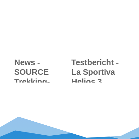
Doppelpack -
Bayern nach
Helm und XL-
Südtirol
Skibrille für
alpine
Abenteuer
News -
Testbericht -
SOURCE
La Sportiva
Trekking-
Helios 3
Sandalen
Woman:
2018/19:
Ultraleichter
Luftig, lässig
Damen-
und langlebig
Trailschuh für
- leichte
kurze