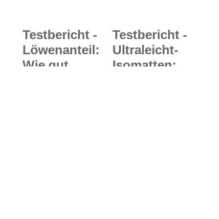
Testbericht -
Testbericht -
Löwenanteil:
Ultraleicht-
Wie gut
Isomatten:
geeignet sind
Ultraleichte
Fertiggerichte
und bequeme
als
Luftmatratzen
Energieliefera
im Test
nt für den
Bergsport?