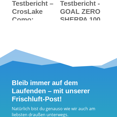
Testbericht –
Testbericht -
CrosLake
GOAL ZERO
Como:
SHERPA 100
Inflatable
Kit: Mit der
SUP-Board
Kraft der
(iSUP) für
Sonne
maximalen
grenzenlos
Wasserspaß
durchs
im Praxistest
mobile Netz
wandern
Bleib immer auf dem
Laufenden – mit unserer
Frischluft-Post!
Natürlich bist du genauso wie wir auch am
liebsten draußen unterwegs.