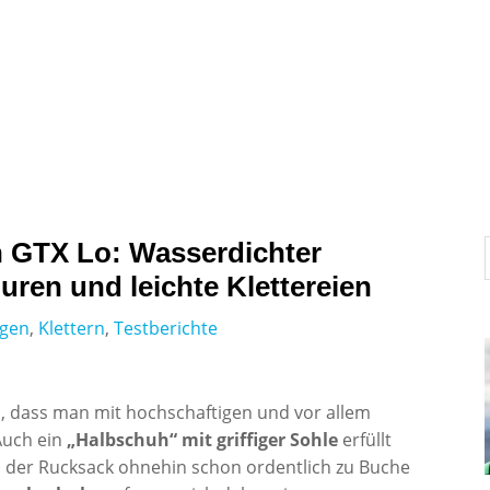
News
Interviews und Portraits
Testberichte
n GTX Lo: Wasserdichter
uren und leichte Klettereien
igen
,
Klettern
,
Testberichte
h, dass man mit hochschaftigen und vor allem
Auch ein
„Halbschuh“ mit griffiger Sohle
erfüllt
n der Rucksack ohnehin schon ordentlich zu Buche