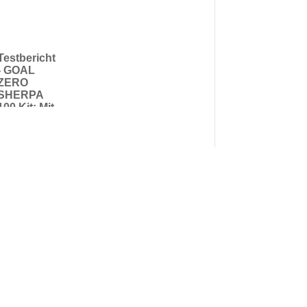
Testbericht
- GOAL
ZERO
SHERPA
100 Kit: Mit
der Kraft
der Sonne
grenzenlos
durchs
mobile
Netz
wandern