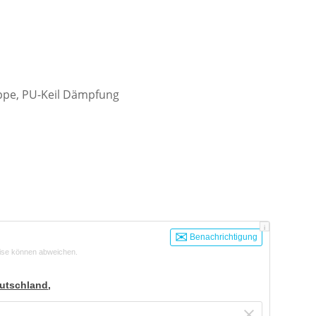
ppe, PU-Keil Dämpfung
i
Benachrichtigung
ise können abweichen.
utschland
,