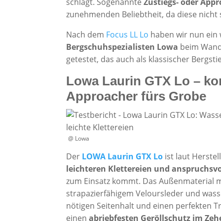
schlägt. Sogenannte
Zustiegs- oder App
zunehmenden Beliebtheit, da diese nicht 
Nach dem
Focus LL Lo
haben wir nun ein
Bergschuhspezialisten Lowa
beim Wande
getestet, das auch als klassischer Bergst
Lowa Laurin GTX Lo – k
Approacher fürs Grobe
@ Lowa
Der
LOWA Laurin GTX Lo
ist laut Herste
leichteren Klettereien und anspruchsv
zum Einsatz kommt. Das Außenmaterial m
strapazierfähigem Veloursleder und was
nötigen Seitenhalt und einen perfekten 
einen
abriebfesten Geröllschutz im Zeh