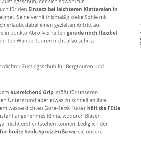
r Zustiegsschuh, der sich sowohl für
uch für den
Einsatz bei leichteren Klettereien in
eignet. Seine verhältnismäßig steife Sohle mit
h erlaubt dabei einen gezielten Antritt auf
ie in punkto Abrollverhalten
gerade noch flexibel
hnten Wandertouren nicht allzu sehr zu
zudem
ausreichend Grip
, stößt für unseren
n Untergrund aber etwas zu schnell an ihre
dem wasserdichten Gore-Tex® Futter
hält die Füße
onstant angenehmes Klima, wodurch Blasen
ar nicht erst entstehen können. Lediglich der
 für breite Senk-Spreiz-Füße
wie sie unsere