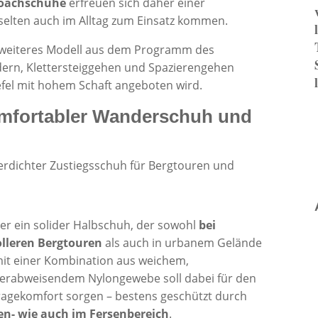
roachschuhe
erfreuen sich daher einer
selten auch im Alltag zum Einsatz kommen.
 weiteres Modell aus dem Programm des
rn, Klettersteiggehen und Spazierengehen
iefel mit hohem Schaft angeboten wird.
omfortabler Wanderschuh und
ller ein solider Halbschuh, der sowohl
bei
olleren Bergtouren
als auch in urbanem Gelände
it einer Kombination aus weichem,
serabweisendem Nylongewebe soll dabei für den
Tragekomfort sorgen – bestens geschützt durch
en- wie auch im Fersenbereich
.