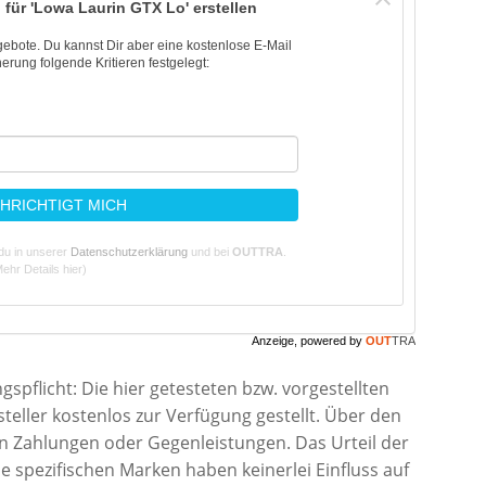
 für 'Lowa Laurin GTX Lo' erstellen
ngebote. Du kannst Dir aber eine kostenlose E-Mail
erung folgende Kritieren festgelegt:
HRICHTIGT MICH
du in unserer
Datenschutzerklärung
und bei
OUTTRA
.
ehr Details hier)
Anzeige, powered by
OUT
TRA
pflicht: Die hier getesteten bzw. vorgestellten
eller kostenlos zur Verfügung gestellt. Über den
en Zahlungen oder Gegenleistungen. Das Urteil der
 spezifischen Marken haben keinerlei Einfluss auf