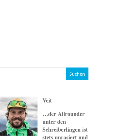
Events
Ziele
Ratgeber
Veit
…der Allrounder
unter den
Schreiberlingen ist
stets unrasiert und