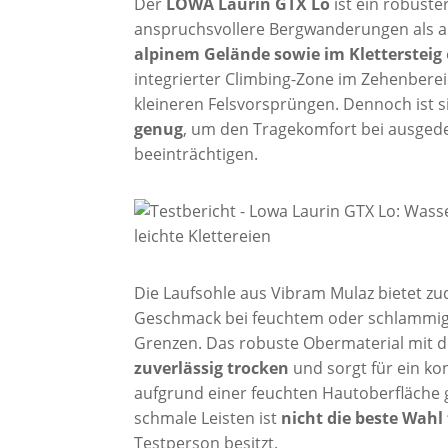
Der
LOWA Laurin GTX Lo
ist ein robuste
anspruchsvollere Bergwanderungen als a
alpinem Gelände sowie im Klettersteig
integrierter Climbing-Zone im Zehenbereic
kleineren Felsvorsprüngen. Dennoch ist s
genug
, um den Tragekomfort bei ausgede
beeinträchtigen.
Die Laufsohle aus Vibram Mulaz bietet 
Geschmack bei feuchtem oder schlammige
Grenzen. Das robuste Obermaterial mit 
zuverlässig trocken
und sorgt für ein k
aufgrund einer feuchten Hautoberfläche g
schmale Leisten ist
nicht die beste Wahl
Testperson besitzt.