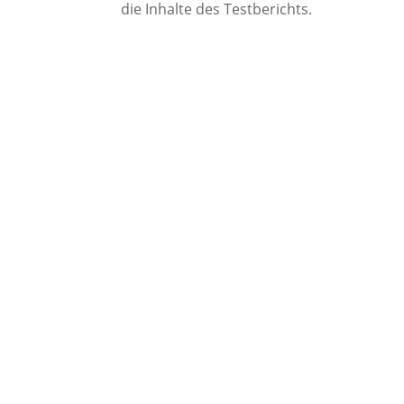
die Inhalte des Testberichts.
Bleib immer auf dem La
unserer Frischluft-Post
Natürlich bist du genauso wie wir au
unterwegs.
Damit du währenddessen nichts verpas
regelmäßigen Abständen mit einer k
wichtigsten News und Beiträge auf ai