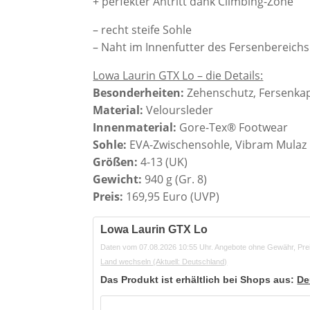
+ perfekter Antritt dank Climbing-Zone
– recht steife Sohle
– Naht im Innenfutter des Fersenbereichs
Lowa Laurin GTX Lo – die Details:
Besonderheiten:
Zehenschutz, Fersenka
Material:
Veloursleder
Innenmaterial:
Gore-Tex® Footwear
Sohle:
EVA-Zwischensohle, Vibram Mulaz
Größen:
4-13 (UK)
Gewicht:
940 g (Gr. 8)
Preis:
169,95 Euro (UVP)
Lowa Laurin GTX Lo
Daten vom 07.08.2026 10:55 Uhr. Angebote ohne Gewähr, Pre
Land wechseln
(Aktuell: Deutschland)
Das Produkt ist erhältlich bei Shops aus:
De