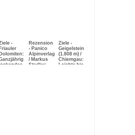
Ziele -
Rezension
Ziele -
Friauler
- Panico
Geigelstein
Dolomiten:
Alpinverlag
(1.808 m) /
Ganzjährig
/ Markus
Chiemgau:
lockendes
Stadler:
Leichte bis
El Dorado
Bayerische
mittelschw
für
Alpen und
ere Skitour
Outdoor-
Münchner
von
Liebhaber
Hausberge
Sachrang
-
über die
Skitourenf
Priener
ührer inkl.
Hütte
GPS-
Tracks