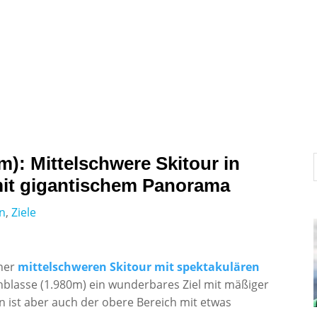
News
Interviews und Portraits
Testberichte
m): Mittelschwere Skitour in
it gigantischem Panorama
en
,
Ziele
ner
mittelschweren Skitour mit spektakulären
hblasse (1.980m) ein wunderbares Ziel mit mäßiger
ist aber auch der obere Bereich mit etwas