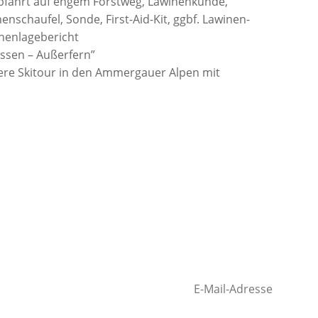
bfahrt auf engem Forstweg, Lawinenkunde,
nschaufel, Sonde, First-Aid-Kit, ggbf. Lawinen-
inenlagebericht
ssen – Außerfern”
ufenden – mit
!
ch am liebsten draußen