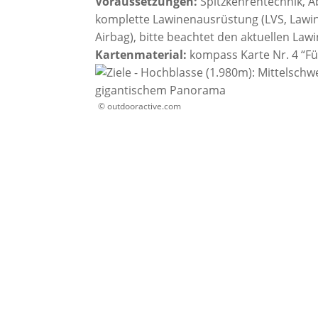
Voraussetzungen:
Spitzkehrentechnik, A
komplette Lawinenausrüstung (LVS, Lawine
Airbag), bitte beachtet den aktuellen Law
Kartenmaterial:
kompass Karte Nr. 4 “Fü
© outdooractive.com
Bleib immer auf dem La
unserer Frischluft-Post
Natürlich bist du genauso wie wir au
unterwegs.