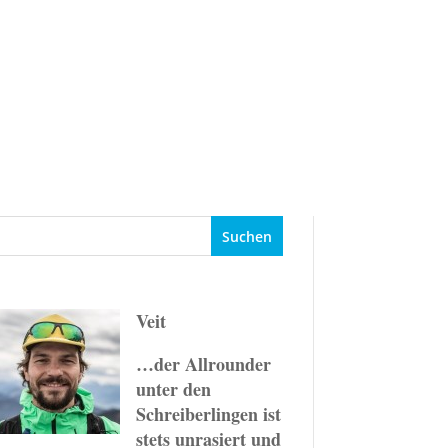
Events
Ziele
Ratgeber
Veit
…der Allrounder
unter den
Schreiberlingen ist
stets unrasiert und