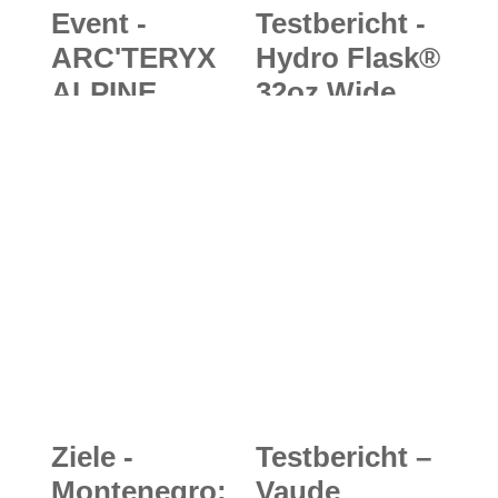
Event -
Testbericht -
ARC'TERYX
Hydro Flask®
ALPINE
32oz Wide
ACADEMY
Mouth & 16oz
2019: Das
True Pint:
einzig wahre
Heißkalter
Outdoor-
Überraschun
(Test)Event
gseffekt -
steigt in
amerikanisch
Chamonix-
e Marke
Mont-Blanc
erfindet die
Thermosflasc
he neu
Ziele -
Testbericht –
Montenegro:
Vaude