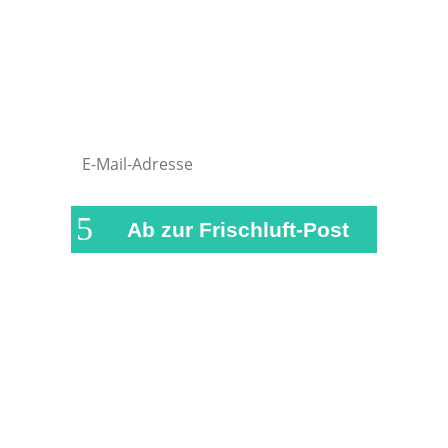
verpasst, versorgen wir dich in
regelmäßigen Abständen mit einer
kurzen Zusammenfassung der
wichtigsten News und Beiträge auf
airFreshing.com
Ab zur Frischluft-Post