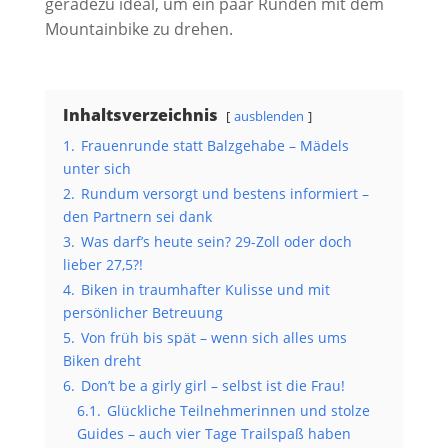
geradezu ideal, um ein paar Runden mit dem
Mountainbike zu drehen.
Inhaltsverzeichnis
ausblenden
1.
Frauenrunde statt Balzgehabe – Mädels
unter sich
2.
Rundum versorgt und bestens informiert –
den Partnern sei dank
3.
Was darf’s heute sein? 29-Zoll oder doch
lieber 27,5?!
4.
Biken in traumhafter Kulisse und mit
persönlicher Betreuung
5.
Von früh bis spät – wenn sich alles ums
Biken dreht
6.
Don’t be a girly girl – selbst ist die Frau!
6.1.
Glückliche Teilnehmerinnen und stolze
Guides – auch vier Tage Trailspaß haben