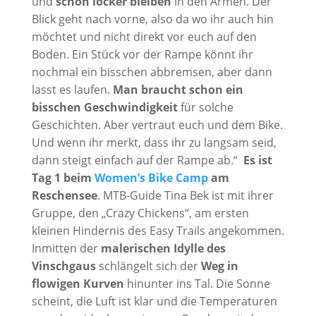
und
schön locker bleiben
in den Armen. Der
Blick geht nach vorne, also da wo ihr auch hin
möchtet und nicht direkt vor euch auf den
Boden. Ein Stück vor der Rampe könnt ihr
nochmal ein bisschen abbremsen, aber dann
lasst es laufen.
Man braucht schon ein
bisschen Geschwindigkeit
für solche
Geschichten. Aber vertraut euch und dem Bike.
Und wenn ihr merkt, dass ihr zu langsam seid,
dann steigt einfach auf der Rampe ab.“
Es ist
Tag 1 beim
Women’s Bike Camp
am
Reschensee
. MTB-Guide Tina Bek ist mit ihrer
Gruppe, den „Crazy Chickens“, am ersten
kleinen Hindernis des Easy Trails angekommen.
Inmitten der
malerischen Idylle des
Vinschgaus
schlängelt sich der
Weg in
flowigen Kurven
hinunter ins Tal. Die Sonne
scheint, die Luft ist klar und die Temperaturen