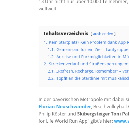
13 Uhr nicht nur über 10.000 Teilnehmer
weltweit.
Inhaltsverzeichnis
ausblenden
1.
Kein Startplatz? Kein Problem dank App 
1.1.
Gemeinsam für ein Ziel – Laufgruppen
1.2.
Anreise und Parkmöglichkeiten in M
2.
Streckenverlauf und Straßensperrungen:
2.1.
„Refresh, Recharge, Remember“ – Ver
2.2.
Topfit an die Startlinie mit musikali
In der bayerischen Metropole mit dabei 
Florian Neuschwander
, Beachvolleyball
Philip Köster und
Skibergsteiger Toni Pa
for Life World Run App“ gibt’s hier:
www.w