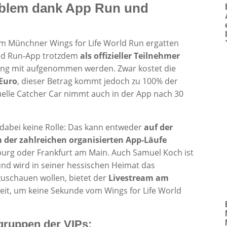
roblem dank App Run und
im Münchner Wings for Life World Run ergatten
rld Run-App trotzdem
als offizieller Teilnehmer
ing mit aufgenommen werden. Zwar kostet die
Euro
, dieser Betrag kommt jedoch zu 100% der
elle Catcher Car nimmt auch in der App nach 30
t dabei keine Rolle: Das kann entweder
auf der
m der zahlreichen organisierten App-Läufe
urg oder Frankfurt am Main. Auch Samuel Koch ist
 und wird in seiner hessischen Heimat das
r zuschauen wollen, bietet der
Livestream am
eit, um keine Sekunde vom Wings for Life World
gruppen der VIPs: