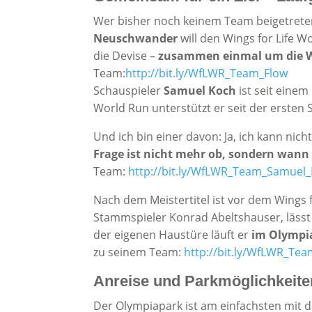
Wer bisher noch keinem Team beigetreten
Neuschwander
will den Wings for Life W
die Devise –
zusammen einmal um die W
Team:
http://bit.ly/WfLWR_Team_Flow
Schauspieler
Samuel Koch
ist seit einem
World Run unterstützt er seit der ersten S
Und ich bin einer davon: Ja, ich kann nich
Frage ist nicht mehr ob, sondern wann 
Team:
http://bit.ly/WfLWR_Team_Samuel
Nach dem Meistertitel ist vor dem Wings 
Stammspieler Konrad Abeltshauser, lässt 
der eigenen Haustüre läuft er
im Olympia
zu seinem Team:
http://bit.ly/WfLWR_Te
Anreise und Parkmöglichkeite
Der Olympiapark ist am einfachsten mit 