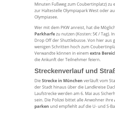
Minuten Fußweg zum Coubertinplatz) zu er
zur Haltestelle Olympiapark West oder auc
Olympiasee.
Wer mit dem PKW anreist, hat die Möglich
Parkharfe
zu nutzen (Kosten: 5€ / Tag). 
Drop Off der Shuttlebusse. Von hier aus 
wenigen Schritten hoch zum Coubertinplat
Verwandte können in einem
extra Berei
die Ankunft der Teilnehmer feiern.
Streckenverlauf und Str
Die
Strecke in München
verläuft vom St
der Stadt hinaus über die Landkreise Dac
Laufstrecke werden am 6. Mai aus Sicher
sein. Die Polizei bittet alle Anwohner ihre
parken
und empfiehlt auf die U- und S-