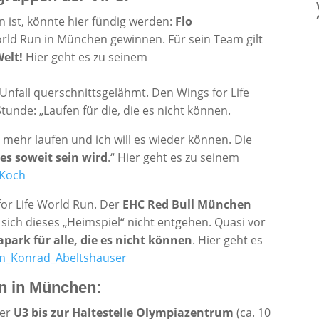
 ist, könnte hier fündig werden:
Flo
orld Run in München gewinnen. Für sein Team gilt
elt!
Hier geht es zu seinem
 Unfall querschnittsgelähmt. Den Wings for Life
tunde: „Laufen für die, die es nicht können.
t mehr laufen und ich will es wieder können. Die
es soweit sein wird
.“ Hier geht es zu seinem
_Koch
for Life World Run. Der
EHC Red Bull München
sich dieses „Heimspiel“ nicht entgehen. Quasi vor
park für alle, die es nicht können
. Hier geht es
am_Konrad_Abeltshauser
n in München:
der
U3 bis zur Haltestelle Olympiazentrum
(ca. 10