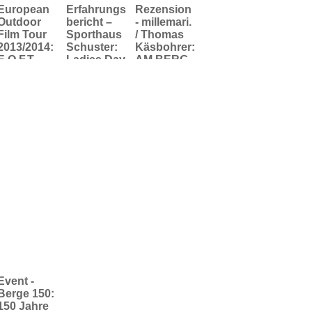
European
Erfahrungs
Rezension
Outdoor
bericht –
- millemari.
Film Tour
Sporthaus
/ Thomas
2013/2014:
Schuster:
Käsbohrer:
E.O.F.T.
Ladies Day
AM BERG -
präsentiert
2017 - ein
jetzt auch
wieder
Mädels-
als
Outdoor-
(Sonn)tag
spannende
Gratwander
wie aus
s Hörbuch
er aus
dem
Leidensch
Bilderbuch
aft
Event -
Berge 150:
150 Jahre