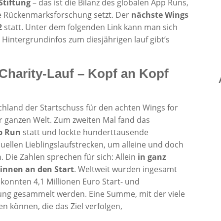
Stiftung
– das ist die Bilanz des globalen App Runs,
ie Rückenmarksforschung setzt. Der
nächste Wings
2
statt. Unter dem folgenden Link kann man sich
 Hintergrundinfos zum diesjährigen lauf gibt’s
 Charity-Lauf – Kopf an Kopf
schland der Startschuss für den achten Wings for
er ganzen Welt. Zum zweiten Mal fand das
pp Run
statt und lockte hunderttausende
duellen Lieblingslaufstrecken, um alleine und doch
 Die Zahlen sprechen für sich: Allein
in ganz
innen an den Start
. Weltweit wurden ingesamt
 konnten 4,1 Millionen Euro Start- und
ftung gesammelt werden. Eine Summe, mit der viele
 können, die das Ziel verfolgen,