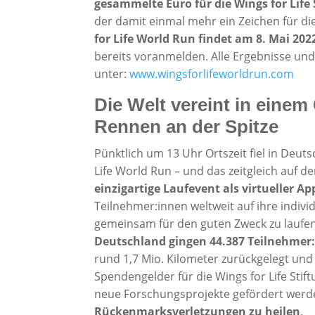
gesammelte Euro für die Wings for Life 
der damit einmal mehr ein Zeichen für d
for Life World Run findet am 8. Mai 202
bereits voranmelden. Alle Ergebnisse und
unter:
www.wingsforlifeworldrun.com
Die Welt vereint in einem
Rennen an der Spitze
Pünktlich um 13 Uhr Ortszeit fiel in Deut
Life World Run – und das zeitgleich auf d
einzigartige Laufevent als virtueller A
Teilnehmer:innen weltweit auf ihre indivi
gemeinsam für den guten Zweck zu laufen.
Deutschland gingen 44.387 Teilnehmer:
rund 1,7 Mio. Kilometer zurückgelegt und
Spendengelder für die Wings for Life Sti
neue Forschungsprojekte gefördert werden
Rückenmarksverletzungen zu heilen
.