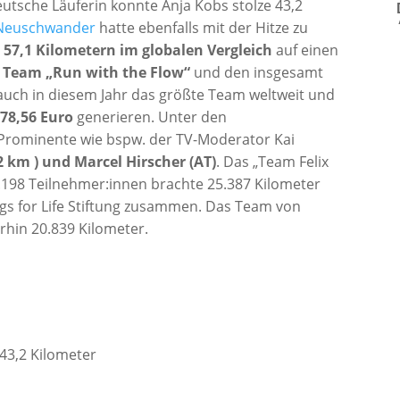
utsche Läuferin konnte Anja Kobs stolze 43,2
 Neuschwander
hatte ebenfalls mit der Hitze zu
57,1 Kilometern im globalen Vergleich
auf einen
 Team „Run with the Flow“
und den insgesamt
r auch in diesem Jahr das größte Team weltweit und
78,56 Euro
generieren. Unter den
 Prominente wie bspw. der TV-Moderator Kai
2 km ) und Marcel Hirscher (AT)
. Das „Team Felix
.198 Teilnehmer:innen brachte 25.387 Kilometer
ngs for Life Stiftung zusammen. Das Team von
hin 20.839 Kilometer.
43,2 Kilometer