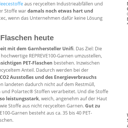
leecestoffe
aus recycelten Industrieabfällen und
er Stoffe war
damals noch etwas hart und
artec, wenn das Unternehmen dafür keine Lösung
 Flaschen heute
t mit dem Garnhersteller Unifi
. Das Ziel: Die
uf hochwertige REPREVE100-Garnen umzustellen,
sichtigen PET-Flaschen
bestehen. Inzwischen
ecyceltem Anteil. Dadurch werden bei der
CO2 Ausstoßes und des Energieverbrauchs
hen landeten dadurch nicht auf dem Restmüll,
nd Polartec® Stoffen verarbeitet. Und die Stoffe
so leistungsstark
, weich, angenehm auf der Haut
 wie Stoffe aus nicht recycelten Garnen.
Gut zu
E100-Garnen besteht aus ca. 35 bis 40 PET-
aschen.