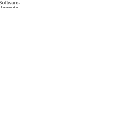
Software-
Upgrade
für einzelne
Modelle der
Ambit-
Familie