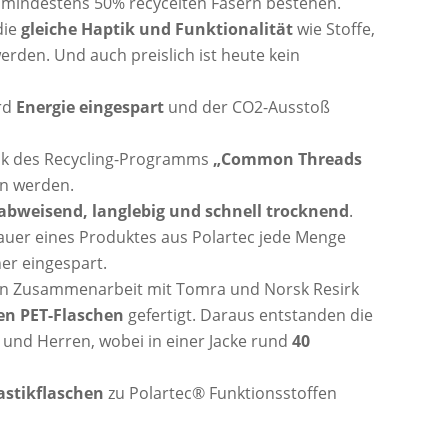
s mindestens 50% recycelten Fasern bestehen.
die
gleiche Haptik und Funktionalität
wie Stoffe,
erden. Und auch preislich ist heute kein
ird
Energie eingespart
und der CO2-Ausstoß
ank des Recycling-Programms
„Common Threads
en werden.
bweisend, langlebig und schnell trocknend
.
uer eines Produktes aus Polartec jede Menge
er eingespart.
In Zusammenarbeit mit Tomra und Norsk Resirk
en PET-Flaschen
gefertigt. Daraus entstanden die
 und Herren, wobei in einer Jacke rund
40
astikflaschen
zu Polartec® Funktionsstoffen