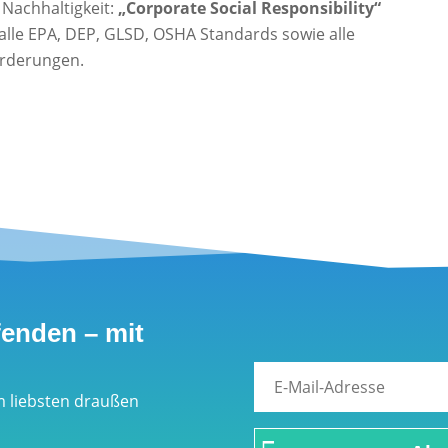
 Nachhaltigkeit:
„Corporate Social Responsibility“
t alle EPA, DEP, GLSD, OSHA Standards sowie alle
orderungen.
fenden – mit
m liebsten draußen