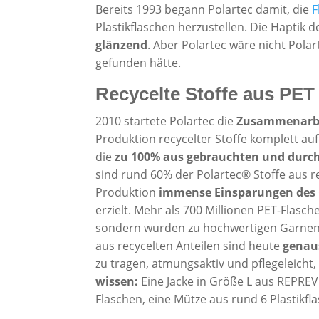
Bereits 1993 begann Polartec damit, die
F
Plastikflaschen herzustellen. Die Haptik d
glänzend
. Aber Polartec wäre nicht Pol
gefunden hätte.
Recycelte Stoffe aus PET
2010 startete Polartec die
Zusammenarbei
Produktion recycelter Stoffe komplett a
die
zu 100% aus gebrauchten und durch
sind rund 60% der Polartec® Stoffe aus r
Produktion
immense Einsparungen des 
erzielt. Mehr als 700 Millionen PET-Flasc
sondern wurden zu hochwertigen Garnen u
aus recycelten Anteilen sind heute
genau
zu tragen, atmungsaktiv und pflegeleicht,
wissen:
Eine Jacke in Größe L aus REPREV
Flaschen, eine Mütze aus rund 6 Plastikfl