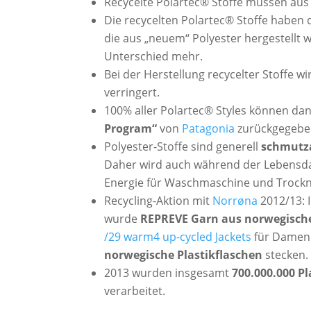
Recycelte Polartec® Stoffe müssen au
Die recycelten Polartec® Stoffe haben 
die aus „neuem“ Polyester hergestellt w
Unterschied mehr.
Bei der Herstellung recycelter Stoffe w
verringert.
100% aller Polartec® Styles können d
Program“
von
Patagonia
zurückgegeb
Polyester-Stoffe sind generell
schmutza
Daher wird auch während der Lebensda
Energie für Waschmaschine und Trockn
Recycling-Aktion mit
Norrøna
2012/13: 
wurde
REPREVE Garn aus norwegisch
/29 warm4 up-cycled Jackets
für Damen
norwegische Plastikflaschen
stecken.
2013 wurden insgesamt
700.000.000 Pl
verarbeitet.