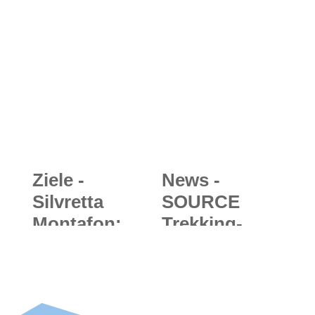
erschreitung -
Leidenschaft
anspruchsvol
rund um den
ler Klassiker
Pitztaler
in den
Gletscher
Berchtesgade
ner Alpen
Ziele -
News -
Silvretta
SOURCE
Montafon:
Trekking-
Klettersteig
Sandalen
Hochjoch -
2018/19:
Höhenmeter
Luftig, lässig
sammeln im
und langlebig