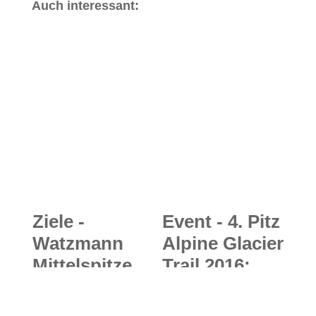
Auch interessant:
Ziele -
Event - 4. Pitz
Watzmann
Alpine Glacier
Mittelspitze
Trail 2016:
(2.713m):
Trailrunning
Watzmannüb
aus