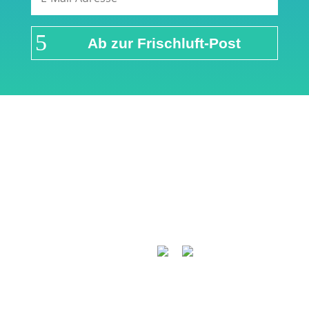
Ab zur Frischluft-Post
Links & Partner
Impressum
Über airFreshing.com
Datenschutzerklärung
Mediadaten
Cookie Einstellungen