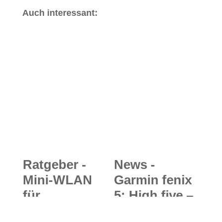
Auch interessant:
Ratgeber -
News -
Mini-WLAN
Garmin fenix
für
5: High five –
Bergtouren:
von wegen