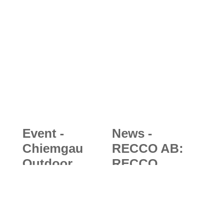
Tragbares
"nur" die
Satelliteninter
fünfte
net für
Smartwatch
abgelegene
am Arm
Routen
Event -
News -
Chiemgau
RECCO AB:
Outdoor
RECCO
Festival 2021:
Detektor SAR
Neues
1 - neues
Outdoor-
Such- und