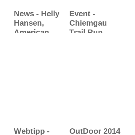
News - Helly
Event -
Hansen,
Chiemgau
American
Trail Run
Magic Team &
2018: Neuer
Norwegian
Trailrunning
People’s Aid:
Event
„Trust is
eröffnet die
Earned” -
Laufsaison in
Vertrauen als
den
Basis für
Chiemgauer
maximale
Alpen
Erfolge
Webtipp -
OutDoor 2014