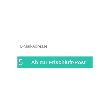
verpasst, versorgen wir dich in
regelmäßigen Abständen mit einer
kurzen Zusammenfassung der
wichtigsten News und Beiträge auf
airFreshing.com
Ab zur Frischluft-Post