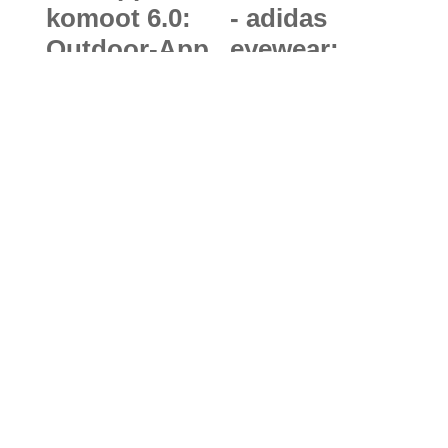
komoot 6.0:
- adidas
Outdoor-App
eyewear:
zur
tycane pro
intelligenten
outdoor -
Planung von
innovative
Wander- und
Outdoor-
Mountainbike
Sonnenbrille
-Touren
für
Gipfestürmer
Bleib immer auf dem
Laufenden – mit unserer
Frischluft-Post!
Natürlich bist du genauso wie wir auch
am liebsten draußen unterwegs.
Damit du währenddessen nichts