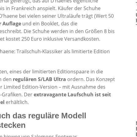
rial gefertigt, das auf D’haenes eigentliche
ais in Frankreich anspielt. Käufer der Schuhe
 D’haene bei vielen seiner Ultraläufe trägt (Wert 50
r Auflage
und ein Booklet, das die
eschreibt. Die Schuhe werden in den Größen 8 bis
ket kostet 250 Euro inklusive Versandkosten.
ten, eines der limitierten Editionspaare in die
n den
regulären S/LAB Ultra
ordern. Das Konzept
der Limited Edition-Version – mit Ausnahme des
-Grafiken. Der
extravagante Laufschuh ist seit
el
erhältlich.
ch das reguläre Modell
stecken
hre hinweg von Salomons Footwear-