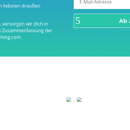
m liebsten draußen
Ab 
 versorgen wir dich in
en Zusammenfassung der
eshing.com
um
Über airFreshing.com
Datenschutzerklärung
Medi