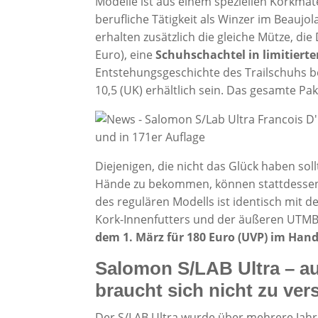
Modelle ist aus einem speziellen Korkmate
berufliche Tätigkeit als Winzer im Beaujol
erhalten zusätzlich die gleiche Mütze, die
Euro), eine
Schuhschachtel in limitierte
Entstehungsgeschichte des Trailschuhs b
10,5 (UK) erhältlich sein. Das gesamte Pa
Diejenigen, die nicht das Glück haben soll
Hände zu bekommen, können stattdesse
des regulären Modells ist identisch mit 
Kork-Innenfutters und der äußeren UTMB
dem 1. März für 180 Euro (UVP) im Hand
Salomon S/LAB Ultra – au
braucht sich nicht zu ver
Der S/LAB Ultra wurde über mehrere Ja