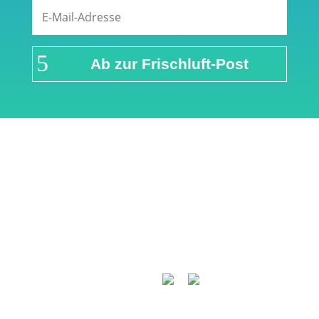
Ab zur Frischluft-Post
Links & Partner
Impressum
Über airFreshing.com
Datenschutzerklärung
Mediadaten
Cookie Einstellungen