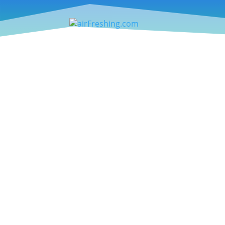
Webtipp – Schneehoehen.d
Skigebieten, Lawinenlage
Webtipp – Schneehoehen.de: Infoportal f
News – Arc’teryx Voltair 
sich in der Wintersaison 