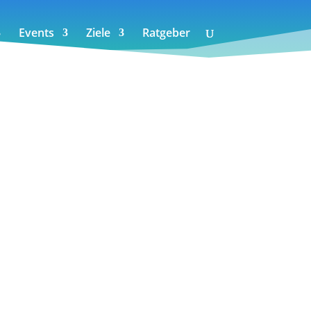
Events
Ziele
Ratgeber
ersportler zu
ebericht & Co.
 Skischuh: Arc’teryx wagt