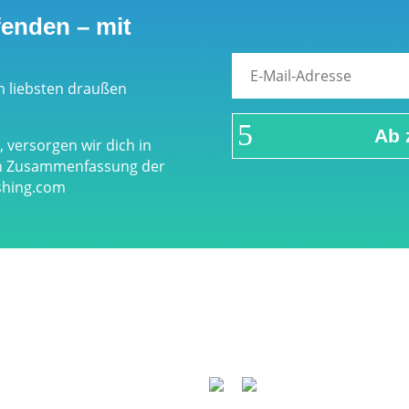
fenden – mit
m liebsten draußen
Ab 
 versorgen wir dich in
en Zusammenfassung der
eshing.com
um
Über airFreshing.com
Datenschutzerklärung
Medi