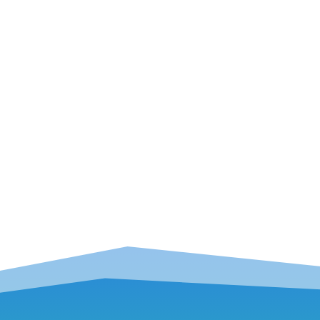
Ratgeber – Lawinencamp 
bei einem Lawinenunfall (T
Alexander Römer vom Lawinencamp Bayern g
Teil 2.
Seite 2 von 11
1
2
3
4
5
6
7
8