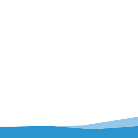
ltes Suchen und Finden
t LVS-Gerät bei einem Lawinenunfall –