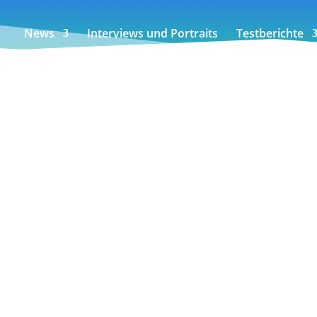
News
Interviews und Portraits
Testberichte
e: Infoportal & mobile App für Wint
bericht & Co.
ür Wintersportler zu Skigebieten, Schneehöhen, Lawinenlag
Lawinenairbag / Procline Carbon Lite
2016/17 erstmals ins Backcountry