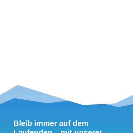
Seite 21 von
36
...
5
...
17
18
19
20
21
22
23
24
25
Bleib immer auf dem
Laufenden – mit unserer