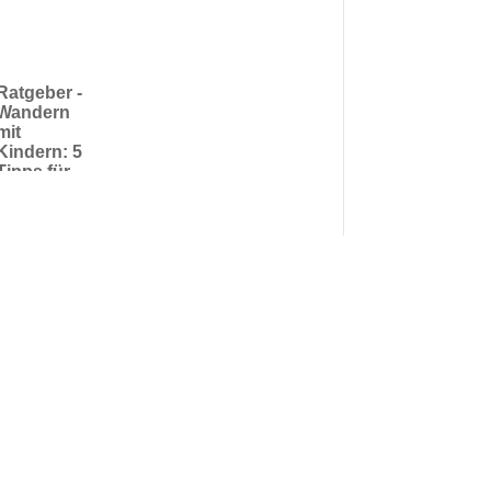
Ratgeber -
Wandern
mit
Kindern: 5
Tipps für
ultimative
Outdoor-
Erlebnisse
mit Kids