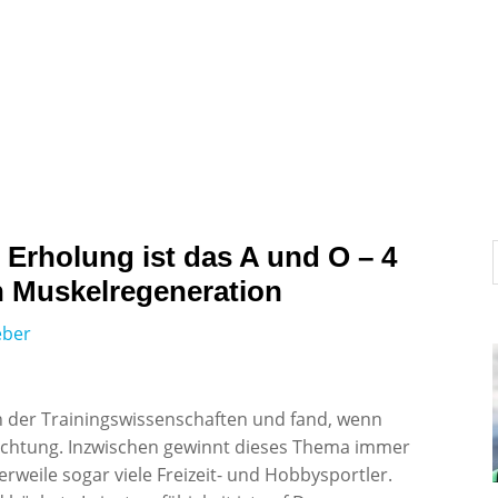
News
Interviews und Portraits
Testberichte
 Erholung ist das A und O – 4
n Muskelregeneration
eber
n der Trainingswissenschaften und fand, wenn
achtung. Inzwischen gewinnt dieses Thema immer
rweile sogar viele Freizeit- und Hobbysportler.