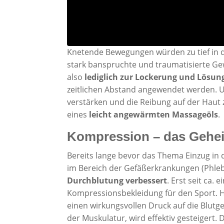
Knetende Bewegungen würden zu tief in 
stark banspruchte und traumatisierte Gew
also
lediglich zur Lockerung und Lösu
zeitlichen Abstand angewendet werden. 
verstärken und die Reibung auf der Haut
eines
leicht angewärmten Massageöls
.
Kompression – das Gehei
Bereits lange bevor das Thema Einzug in 
im Bereich der Gefäßerkrankungen (Phleb
Durchblutung verbessert
. Erst seit ca. 
Kompressionsbekleidung für den Sport. H
einen wirkungsvollen Druck auf die Blutg
der Muskulatur, wird effektiv gesteigert. 