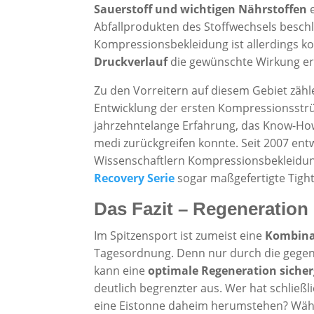
Sauerstoff und wichtigen Nährstoffen
Abfallprodukten des Stoffwechsels beschl
Kompressionsbekleidung ist allerdings ko
Druckverlauf
die gewünschte Wirkung er
Zu den Vorreitern auf diesem Gebiet zähl
Entwicklung der ersten Kompressionsstrüm
jahrzehntelange Erfahrung, das Know-How
medi zurückgreifen konnte. Seit 2007 entw
Wissenschaftlern Kompressionsbekleidung 
Recovery Serie
sogar maßgefertigte Tigh
Das Fazit – Regeneration 
Im Spitzensport ist zumeist eine
Kombinat
Tagesordnung. Denn nur durch die gegense
kann eine
optimale Regeneration sicher
deutlich begrenzter aus. Wer hat schließ
eine Eistonne daheim herumstehen? Wäh