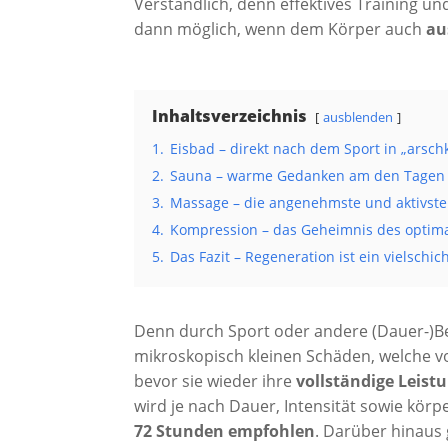
Verständlich, denn effektives Training un
dann möglich, wenn dem Körper auch
aus
Inhaltsverzeichnis
ausblenden
1.
Eisbad – direkt nach dem Sport in „arsch
2.
Sauna – warme Gedanken am den Tagen
3.
Massage – die angenehmste und aktivste
4.
Kompression – das Geheimnis des optim
5.
Das Fazit – Regeneration ist ein vielschic
Denn durch Sport oder andere (Dauer-)B
mikroskopisch kleinen Schäden, welche 
bevor sie wieder ihre
vollständige Leist
wird je nach Dauer, Intensität sowie körp
72 Stunden empfohlen
. Darüber hinaus 