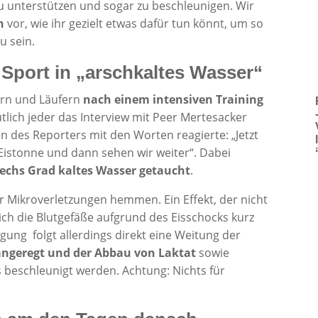
u unterstützen und sogar zu beschleunigen. Wir
n
vor, wie ihr gezielt etwas dafür tun könnt, um so
u sein.
 Sport in „arschkaltes Wasser“
ern und Läufern
nach einem intensiven Training
tlich jeder das Interview mit Peer Mertesacker
en des Reporters mit den Worten reagierte: „Jetzt
e Eistonne und dann sehen wir weiter“. Dabei
 sechs Grad kaltes Wasser getaucht
.
er Mikroverletzungen hemmen. Ein Effekt, der nicht
ich die Blutgefäße aufgrund des Eisschocks kurz
ung folgt allerdings direkt eine Weitung der
ngeregt und der Abbau von Laktat
sowie
 beschleunigt werden. Achtung: Nichts für