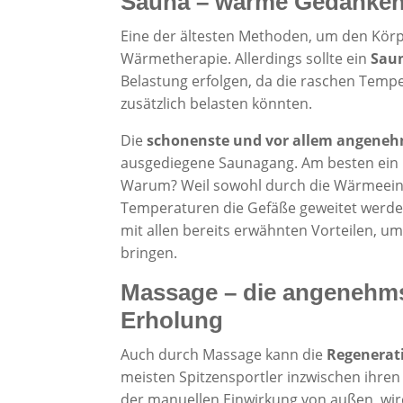
Sauna – warme Gedanken
Eine der ältesten Methoden, um den Körpe
Wärmetherapie. Allerdings sollte ein
Saun
Belastung erfolgen, da die raschen Temp
zusätzlich belasten könnten.
Die
schonenste und vor allem angeneh
ausgediegene Saunagang. Am besten ein p
Warum? Weil sowohl durch die Wärmeein
Temperaturen die Gefäße geweitet werd
mit allen bereits erwähnten Vorteilen, u
bringen.
Massage – die angenehmst
Erholung
Auch durch Massage kann die
Regenerati
meisten Spitzensportler inzwischen ihre
der manuellen Einwirkung von außen, wird