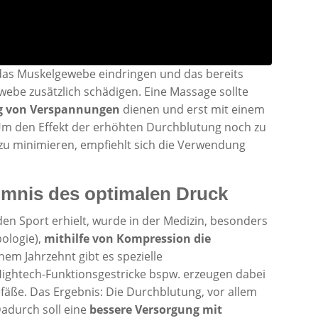
das Muskelgewebe eindringen und das bereits
ebe zusätzlich schädigen. Eine Massage sollte
ng von Verspannungen
dienen und erst mit einem
Um den Effekt der erhöhten Durchblutung noch zu
 zu minimieren, empfiehlt sich die Verwendung
mnis des optimalen Druck
den Sport erhielt, wurde in der Medizin, besonders
ologie),
mithilfe von Kompression die
einem Jahrzehnt gibt es spezielle
ightech-Funktionsgestricke bspw. erzeugen dabei
efäße. Das Ergebnis: Die Durchblutung, vor allem
Dadurch soll eine
bessere Versorgung mit