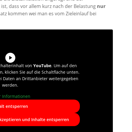
 ist, dass vor allem kurz nach der Belastung
nur
atz kommen wei man es vom Zieleinlauf bei
zhalterinhalt von
YouTube
. Um auf den
n, klicken Sie auf die Schaltfläche unten.
ei Daten an Drittanbieter weitergegeben
werden.
 Informationen
alt entsperren
akzeptieren und Inhalte entsperren