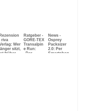
Rezension
Ratgeber -
News -
- riva
GORE-TEX
Osprey
Verlag: Wer
Transalpin
Packsizer
länger sitzt,
e Run:
2.0: Per
ist früher
„Der
Smartphon
tot und hat
Schmerz
e-App zur
Rückensch
ist dein
richtigen
merzen am
Freund“ - 5
Rückenlän
Arbeitsplat
Tipps für
ge bei
z
Ultraläufer
Rucksäcke
n