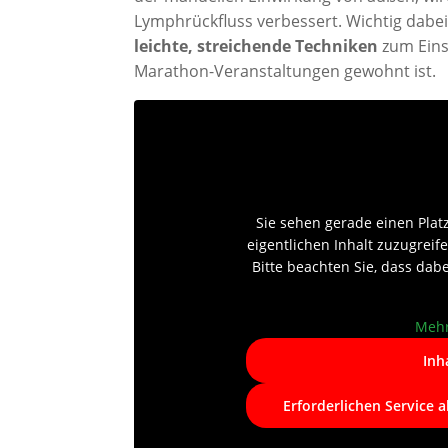
Lymphrückfluss verbessert. Wichtig dabei
leichte, streichende Techniken
zum Eins
Marathon-Veranstaltungen gewohnt ist.
Sie sehen gerade einen Plat
eigentlichen Inhalt zuzugreife
Bitte beachten Sie, dass dab
Mehr
Inh
Erforderlichen Service 