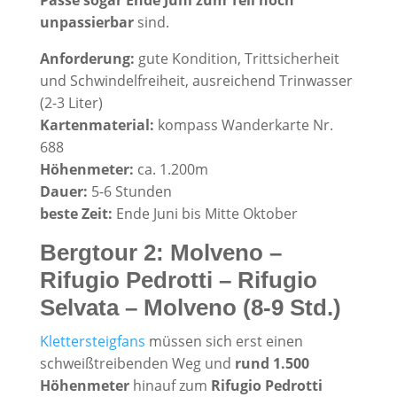
Pässe sogar
Ende Juni zum Teil noch
unpassierbar
sind.
Anforderung:
gute Kondition, Trittsicherheit
und Schwindelfreiheit, ausreichend Trinwasser
(2-3 Liter)
Kartenmaterial:
kompass Wanderkarte Nr.
688
Höhenmeter:
ca. 1.200m
Dauer:
5-6 Stunden
beste Zeit:
Ende Juni bis Mitte Oktober
Bergtour 2: Molveno –
Rifugio Pedrotti – Rifugio
Selvata – Molveno (8-9 Std.)
Klettersteigfans
müssen sich erst einen
schweißtreibenden Weg und
rund 1.500
Höhenmeter
hinauf zum
Rifugio Pedrotti