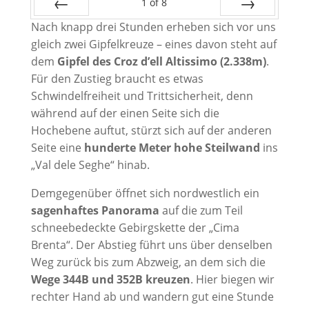
1
of
8
Nach knapp drei Stunden erheben sich vor uns
Prev
Next
gleich zwei Gipfelkreuze – eines davon steht auf
dem
Gipfel des Croz d’ell Altissimo (2.338m)
.
Für den Zustieg braucht es etwas
Schwindelfreiheit und Trittsicherheit, denn
während auf der einen Seite sich die
Hochebene auftut, stürzt sich auf der anderen
Seite eine
hunderte Meter hohe Steilwand
ins
„Val dele Seghe“ hinab.
Demgegenüber öffnet sich nordwestlich ein
sagenhaftes Panorama
auf die zum Teil
schneebedeckte Gebirgskette der „Cima
Brenta“. Der Abstieg führt uns über denselben
Weg zurück bis zum Abzweig, an dem sich die
Wege 344B und 352B kreuzen
. Hier biegen wir
rechter Hand ab und wandern gut eine Stunde