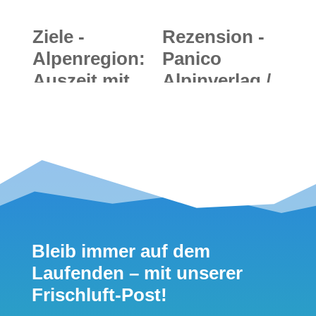
Brauneck
Ziele -
Rezension -
Alpenregion:
Panico
Auszeit mit
Alpinverlag /
Bike und
Markus
Badehose –
Stadler:
fünf
Bayerische
erfrischende
Alpen und
MTB-Touren
Münchner
in den Alpen
Hausberge -
Skitourenführ
Bleib immer auf dem
er inkl. GPS-
Laufenden – mit unserer
Tracks
Frischluft-Post!