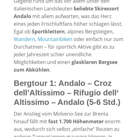
Gegend rund um das vor allem unter den
italienischen Landsleuten
beliebte Skiressort
Andalo
mit allem aufwarten, was
das Herz
eines jeden Frischluftfans höher schlagen lässt.
Egal ob
Sportklettern
, alpines Bergsteigen,
Wandern
,
Mountainbiken
oder einfach nur zum
Durchatmen – für sportlich Aktive gibt es zu
jeder Jahreszeit schier unendliche
Möglichkeiten
und einen
glasklaren Bergsee
zum Abkühlen
.
Bergtour 1: Andalo – Croz
dell’Altissimo – Rifugio dell‘
Altissimo – Andalo (5-6 Std.)
Der Anstieg vom Molveno-See zur Brenta
hinauf fällt mit
fast 1.700 Höhenmeter
enorm
aus, wodurch sich selbst „einfache“ Routen zu
wahren Tagesetappen mausern können. Je