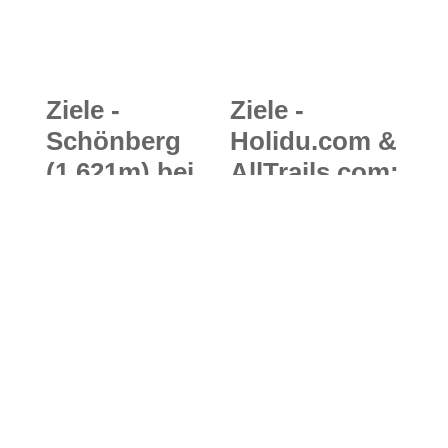
Ziele -
Ziele -
Schönberg
Holidu.com &
(1.621m) bei
AllTrails.com:
Lenggries:
Die 7 mit
Mittelschwere
Abstand
Skitour
schönsten
und/oder
Wandertoure
Schneeschuh
n in
tour abseits
Deutschland
vom
Skigebiet