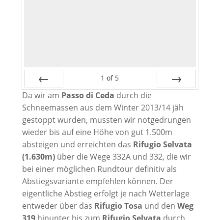
1
of
5
Da wir am
Passo di Ceda
durch die
Prev
Next
Schneemassen aus dem Winter 2013/14 jäh
gestoppt wurden, mussten wir notgedrungen
wieder bis auf eine Höhe von gut 1.500m
absteigen und erreichten das
Rifugio Selvata
(1.630m)
über die Wege 332A und 332, die wir
bei einer möglichen Rundtour definitiv als
Abstiegsvariante empfehlen können. Der
eigentliche Abstieg erfolgt je nach Wetterlage
entweder über das
Rifugio Tosa
und den
Weg
319
hinunter bis zum
Rifugio Selvata
durch