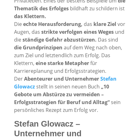
Privatleben. Eines der bestens Beispiele um
die
Thematik des Erfolges
bildhaft zu schildern ist
das Klettern.
Die
echte Herausforderung,
das
klare Ziel
vor
Augen, das
strikte verfolgen eines Weges
und
die
ständige Gefahr abzustürzen.
Das sind
die Grundprinzipen
auf dem Weg nach oben,
zum Ziel und letztendlich zum Erfolg. Das
Klettern,
eine starke Metapher
für
Karriereplanung und Erfolgsstrategien.
Der
Abenteurer und Unternehmer
Stefan
Glowacz
stellt in seinen neuen Buch
„10
Gebote um Abstürze zu vermeiden –
Erfolgsstrategien für Beruf und Alltag“
sein
persönliches Rezept zum Erfolg vor.
Stefan Glowacz –
Unternehmer und