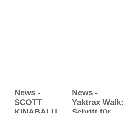
News -
News -
SCOTT
Yaktrax Walk:
KINABALU
Schritt für
RC 2.0:
Schritt
Ultraleichter
sicherer Tritt