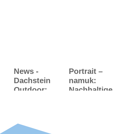
und griffiger
dank
Trailschuh für
Schneeketten
mehr Speed
für die
auf kurzen
Schuhe
Distanzen
News -
Portrait –
Dachstein
namuk:
Outdoor:
Nachhaltige
Blinder
und
Extremsportle
innovative
r und
Outdoorbekle
Bergsteiger
idung für