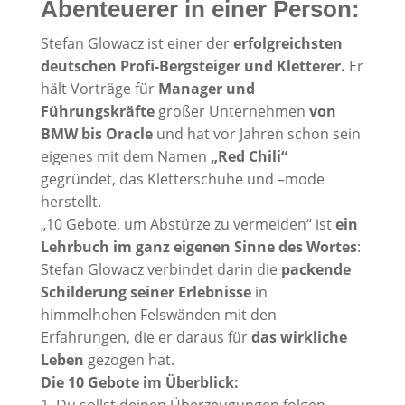
Abenteuerer in einer Person:
Stefan Glowacz ist einer der
erfolgreichsten
deutschen Profi-Bergsteiger und Kletterer.
Er
hält Vorträge für
Manager und
Führungskräfte
großer Unternehmen
von
BMW bis Oracle
und hat vor Jahren schon sein
eigenes mit dem Namen
„Red Chili“
gegründet, das Kletterschuhe und –mode
herstellt.
„10 Gebote, um Abstürze zu vermeiden“ ist
ein
Lehrbuch im ganz eigenen Sinne des Wortes
:
Stefan Glowacz verbindet darin die
packende
Schilderung seiner Erlebnisse
in
himmelhohen Felswänden mit den
Erfahrungen, die er daraus für
das wirkliche
Leben
gezogen hat.
Die 10 Gebote im Überblick:
1. Du sollst deinen Überzeugungen folgen