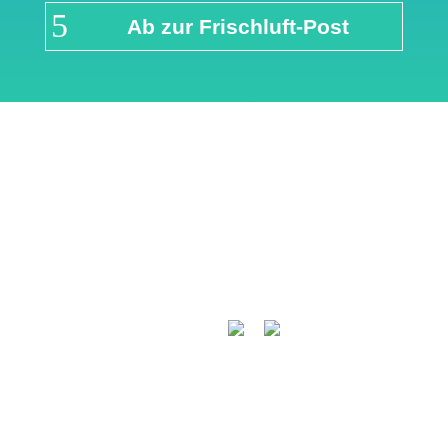
Ab zur Frischluft-Post
Links & Partner
Impressum
Über airFreshing.com
Datenschutzerklärung
Mediadaten
Cookie Einstellungen