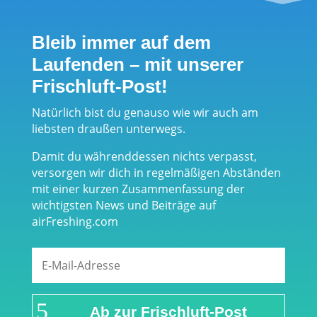
Bergstiefel
System -
bis zum
tragbare
Bleib immer auf dem
Freizeitsneak
Durstlöscher
Laufenden – mit unserer
er
für die
Frischluft-Post!
gesamte
Outdoorsaiso
Natürlich bist du genauso wie wir auch am
liebsten draußen unterwegs.
n
Damit du währenddessen nichts verpasst,
versorgen wir dich in regelmäßigen Abständen
mit einer kurzen Zusammenfassung der
wichtigsten News und Beiträge auf
airFreshing.com
Ab zur Frischluft-Post