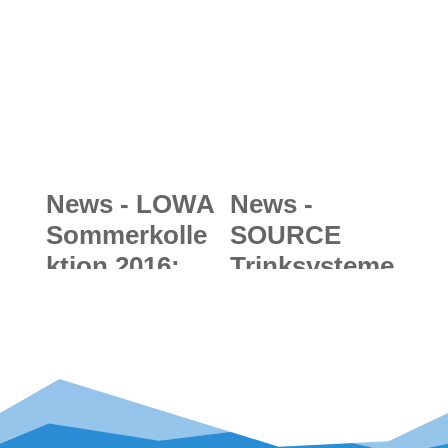
Textillösunge
Bergkulisse
n stellen sich
von Tirol
erstmals auch
beim
"Peoples
Choice
News - LOWA
News -
Award" zur
Sommerkolle
SOURCE
Wahl
ktion 2016:
Trinksysteme
Highlights für
&
den
Trinkflaschen
Wandersomm
2016:
er - vom
Wasserversor
alpinen
gung mit