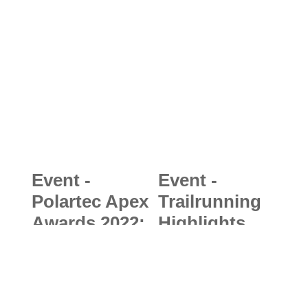
Event -
Event -
Polartec Apex
Trailrunning
Awards 2022:
Highlights
12
2026: Drei
Gewinnerpro
Trail-Events
dukte mit
inmitten der
innovativen
spektakulären