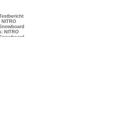
Testbericht
- NITRO
Snowboard
s: NITRO
Snowboard
s und
Bindungen
- frische
Neuware
im
Praxistest