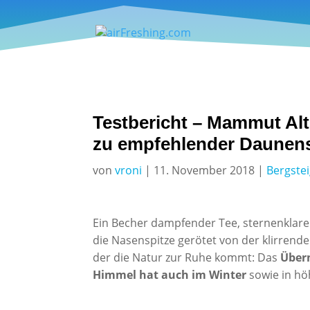
Testbericht – Mammut Al
zu empfehlender Daunensc
von
vroni
|
11. November 2018
|
Bergste
Ein Becher dampfender Tee, sternenklare
die Nasenspitze gerötet von der klirrend
der die Natur zur Ruhe kommt: Das
Übern
Himmel hat auch im Winter
sowie in hö