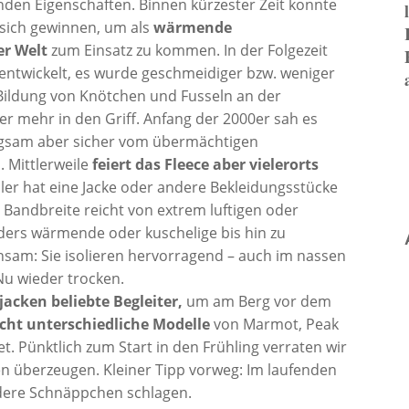
nden Eigenschaften. Binnen kürzester Zeit konnte
 sich gewinnen, um als
wärmende
er Welt
zum Einsatz zu kommen. In der Folgezeit
rentwickelt, es wurde geschmeidiger bzw. weniger
e Bildung von Knötchen und Fusseln an der
r mehr in den Griff. Anfang der 2000er sah es
angsam aber sicher vom übermächtigen
 Mittlerweile
feiert das Fleece aber vielerorts
ler hat eine Jacke oder andere Bekleidungsstücke
 Bandbreite reicht von extrem luftigen oder
rs wärmende oder kuschelige bis hin zu
sam: Sie isolieren hervorragend – auch im nassen
Nu wieder trocken.
jacken beliebte Begleiter,
um am Berg vor dem
echt unterschiedliche Modelle
von Marmot, Peak
. Pünktlich zum Start in den Frühling verraten wir
en überzeugen. Kleiner Tipp vorweg: Im laufenden
ndere Schnäppchen schlagen.