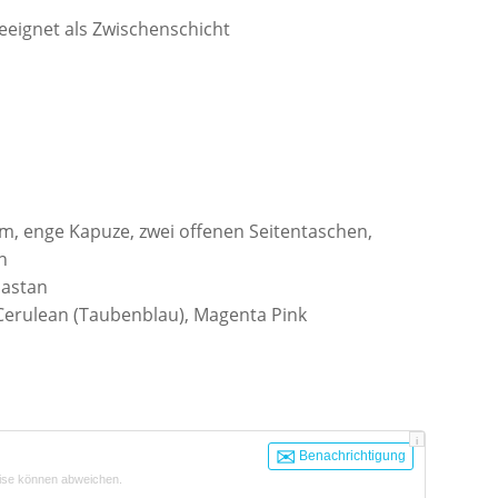
eeignet als Zwischenschicht
m, enge Kapuze, zwei offenen Seitentaschen,
n
lastan
 Cerulean (Taubenblau), Magenta Pink
i
Benachrichtigung
ise können abweichen.