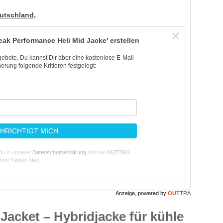
utschland
,
eak Performance Heli Mid Jacke' erstellen
ngebote. Du kannst Dir aber eine kostenlose E-Mail
erung folgende Kritieren festgelegt:
HRICHTIGT MICH
du in unserer
Datenschutzerklärung
und bei
OUTTRA
.
ehr Details hier)
Anzeige, powered by
OUT
TRA
acket – Hybridjacke für kühle