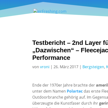
Testbericht – 2nd Layer 
„Dazwischen“ – Fleeceja
Performance
von
vroni
|
26. März 2017
|
Bergsteigen
,
Ende der 1970er Jahre brachte der
amerik
unter dem Namen
Polartec
das erste Fle
Outdoorbranche gehörig auf. Im Gegensa
überzeugte die Kunstfaser durch ihr
geri