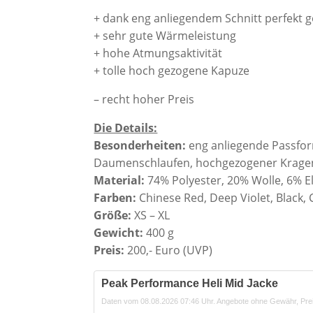
+ dank eng anliegendem Schnitt perfekt g
+ sehr gute Wärmeleistung
+ hohe Atmungsaktivität
+ tolle hoch gezogene Kapuze
– recht hoher Preis
Die Details:
Besonderheiten:
eng anliegende Passfor
Daumenschlaufen, hochgezogener Krage
Material:
74% Polyester, 20% Wolle, 6% E
Farben:
Chinese Red, Deep Violet, Black,
Größe:
XS – XL
Gewicht:
400 g
Preis:
200,- Euro (UVP)
Peak Performance Heli Mid Jacke
Daten vom 08.08.2026 07:46 Uhr. Angebote ohne Gewähr, Pre