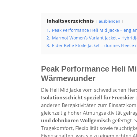
Inhaltsverzeichnis
ausblenden
1.
Peak Performance Heli Mid Jacke – eng
2.
Marmot Women’s Variant Jacket – Hybridj
3.
Eider Belle Etoile Jacket – dünnes Flee
Peak Performance Heli Mi
Wärmewunder
Die Heli Mid Jacke vom schwedischen Her
Isolationsschicht speziell für Freeskier
e
anderen Bergaktivitäten zum Einsatz ko
gleichzeitig hoher Atmungsaktivität gefrag
und dehnbaren Wollgemisch
gefertigt. 
Tragekomfort, Flexibilität sowie feuchtig
Eigenschaften, was sie zu einem echten A