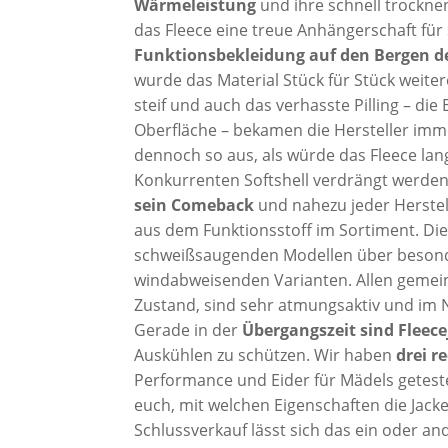
Wärmeleistung
und ihre schnell trockne
das Fleece eine treue Anhängerschaft für
Funktionsbekleidung auf den Bergen d
wurde das Material Stück für Stück weite
steif und auch das verhasste Pilling – di
Oberfläche – bekamen die Hersteller imme
dennoch so aus, als würde das Fleece l
Konkurrenten Softshell verdrängt werden.
sein Comeback
und nahezu jeder Herstel
aus dem Funktionsstoff im Sortiment. Die
schweißsaugenden Modellen über besonde
windabweisenden Varianten. Allen gemein
Zustand, sind sehr atmungsaktiv und im 
Gerade in der
Übergangszeit sind Fleece
Auskühlen zu schützen. Wir haben
drei r
Performance und Eider für Mädels getestet
euch, mit welchen Eigenschaften die Jack
Schlussverkauf lässt sich das ein oder a