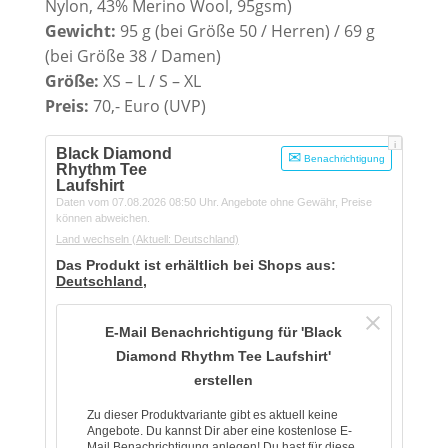
Nylon, 43% Merino Wool, 95gsm)
Gewicht:
95 g (bei Größe 50 / Herren) / 69 g
(bei Größe 38 / Damen)
Größe:
XS – L / S – XL
Preis:
70,- Euro (UVP)
i
Black Diamond
Benachrichtigung
Rhythm Tee
Laufshirt
Daten vom 07.08.2026 08:50 Uhr. Angebote ohne Gewähr, Preise
können abweichen.
Land wechseln
(Aktuell: Deutschland)
Das Produkt ist erhältlich bei Shops aus:
Deutschland
,
E-Mail Benachrichtigung für 'Black
Diamond Rhythm Tee Laufshirt'
erstellen
Zu dieser Produktvariante gibt es aktuell keine
Angebote. Du kannst Dir aber eine kostenlose E-
Mail Benachrichtigung anlegen! Du hast für diese