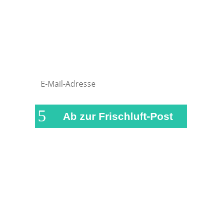
verpasst, versorgen wir dich in
regelmäßigen Abständen mit einer
kurzen Zusammenfassung der
wichtigsten News und Beiträge auf
airFreshing.com
Ab zur Frischluft-Post