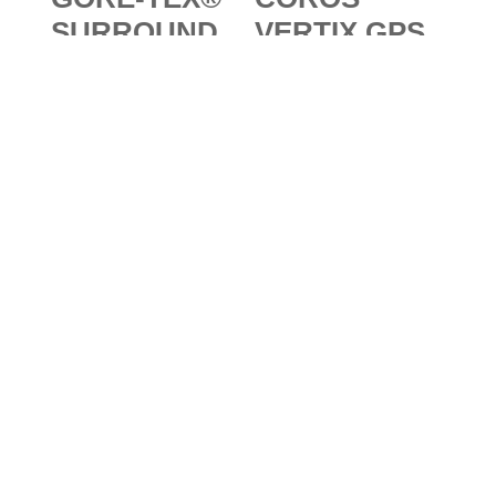
SURROUND
VERTIX GPS
™
Adventure
Produkttechn
Watch:
ologie: Neue
Multifunktion
Produkttechn
ssportuhr mit
ologie für
bis zu 45
atmungsaktiv
Tagen Akku-
ere
Ausdauer
Bleib immer auf dem
Wanderschuh
Laufenden – mit unserer
e im
Frischluft-Post!
(Pre-)Test
Natürlich bist du genauso wie wir auch
am liebsten draußen unterwegs.
Damit du währenddessen nichts