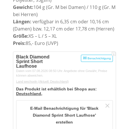
Gewicht:
104 g (Gr. M bei Damen) /
110 g
(Gr. M
bei Herren)
Längen:
verfügbar in 6,35 cm oder 10,16 cm
(Damen) bzw. 12,17 cm oder 17,78 cm (Herren)
Größe:
XS – L / S – XL
Preis:
85,- Euro (UVP)
i
Black Diamond
Benachrichtigung
Sprint Short
Laufhose
Daten vom 07.08.2026 08:50 Uhr. Angebote ohne Gewähr, Preise
können abweichen.
Land wechseln
(Aktuell: Deutschland)
Das Produkt ist erhältlich bei Shops aus:
Deutschland
,
E-Mail Benachrichtigung für 'Black
Diamond Sprint Short Laufhose'
erstellen