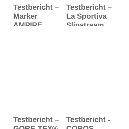
Testbericht –
Testbericht –
Marker
La Sportiva
AMPIRE
Slipstream
Helmet
Tank + Tempo
Women und
Short / Sky
Marker 16:9+
Tank + Vector
Goggles:
Short :
Sicher
Sommerlich
unterwegs
leichte
mit Skihelm
Trailrunning-
und Skibrille
Outfits für
für den vollen
Damen und
Durchblick
Herren
Testbericht –
Testbericht -
GORE-TEX®
COROS