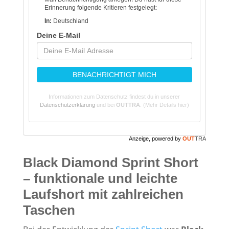
Erinnerung folgende Kritieren festgelegt:
In:
Deutschland
Deine E-Mail
BENACHRICHTIGT MICH
Informationen zum Datenschutz findest du in unserer
Datenschutzerklärung
und bei
OUTTRA
.
(Mehr Details hier)
Anzeige, powered by
OUT
TRA
Black Diamond Sprint Short
– funktionale und leichte
Laufshort mit zahlreichen
Taschen