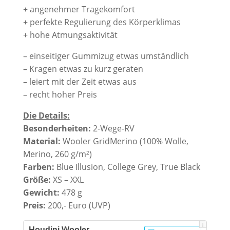
+ angenehmer Tragekomfort
+ perfekte Regulierung des Körperklimas
+ hohe Atmungsaktivität
– einseitiger Gummizug etwas umständlich
– Kragen etwas zu kurz geraten
– leiert mit der Zeit etwas aus
– recht hoher Preis
Die Details:
Besonderheiten:
2-Wege-RV
Material:
Wooler GridMerino (100% Wolle,
Merino, 260 g/m²)
Farben:
Blue Illusion, College Grey, True Black
Größe:
XS – XXL
Gewicht:
478 g
Preis:
200,- Euro (UVP)
i
Houdini Wooler