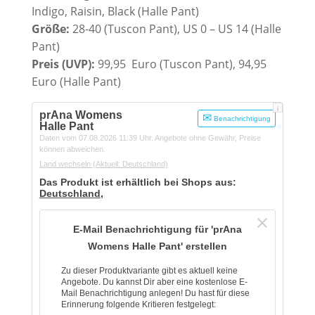
Indigo, Raisin, Black (Halle Pant)
Größe:
28-40 (Tuscon Pant), US 0 – US 14 (Halle
Pant)
Preis (UVP):
99,95 Euro (Tuscon Pant), 94,95
Euro (Halle Pant)
i
prAna Womens
Benachrichtigung
Halle Pant
Daten vom 07.08.2026 11:39 Uhr. Angebote ohne Gewähr, Preise
können abweichen.
Land wechseln
(Aktuell: Deutschland)
Das Produkt ist erhältlich bei Shops aus:
Deutschland
,
E-Mail Benachrichtigung für 'prAna
Womens Halle Pant' erstellen
Zu dieser Produktvariante gibt es aktuell keine
Angebote. Du kannst Dir aber eine kostenlose E-
Mail Benachrichtigung anlegen! Du hast für diese
Erinnerung folgende Kritieren festgelegt: