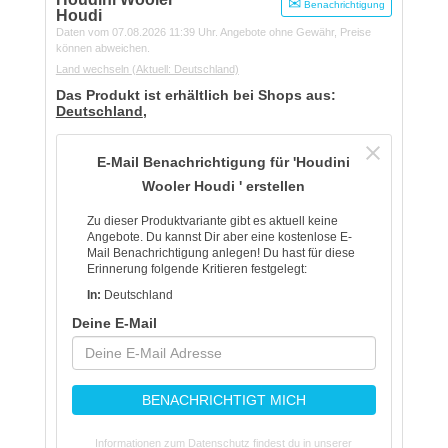
Benachrichtigung
Houdi
Daten vom 07.08.2026 11:39 Uhr. Angebote ohne Gewähr, Preise
können abweichen.
Land wechseln
(Aktuell: Deutschland)
Das Produkt ist erhältlich bei Shops aus:
Deutschland
,
E-Mail Benachrichtigung für 'Houdini
Wooler Houdi ' erstellen
Zu dieser Produktvariante gibt es aktuell keine
Angebote. Du kannst Dir aber eine kostenlose E-
Mail Benachrichtigung anlegen! Du hast für diese
Erinnerung folgende Kritieren festgelegt:
In:
Deutschland
Deine E-Mail
BENACHRICHTIGT MICH
Informationen zum Datenschutz findest du in unserer