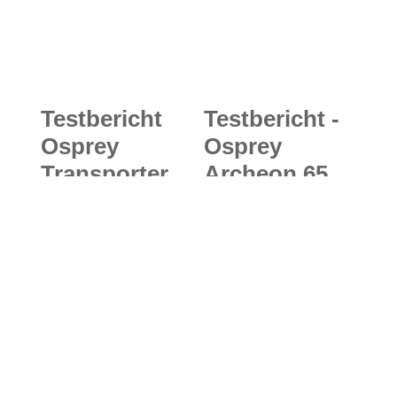
Testbericht
Testbericht -
Osprey
Osprey
Transporter
Archeon 65
130: Robuste
W’s:
Expeditions-
Nachhaltig
und
gedacht,
Reisetasche
clever
für die richtig
gemacht – die
großen
neue
Abenteuer
recycelte
Rucksack