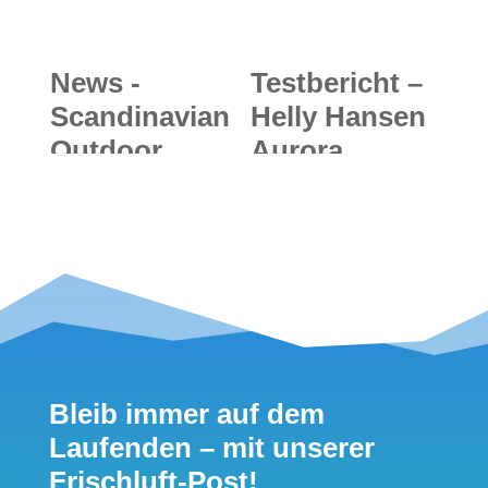
Serie
News -
Testbericht –
Scandinavian
Helly Hansen
Outdoor
Aurora
Group: SOG
Infinity Shell
vergibt
Ski Jacket &
begehrten
Pants:
Scandinavian
Stylische,
Outdoor
nachhaltige
Award 2017 -
und PFC-freie
die Gewinner
Allround-
Bleib immer auf dem
Kombi für
Laufenden – mit unserer
jeden Skitag
Frischluft-Post!