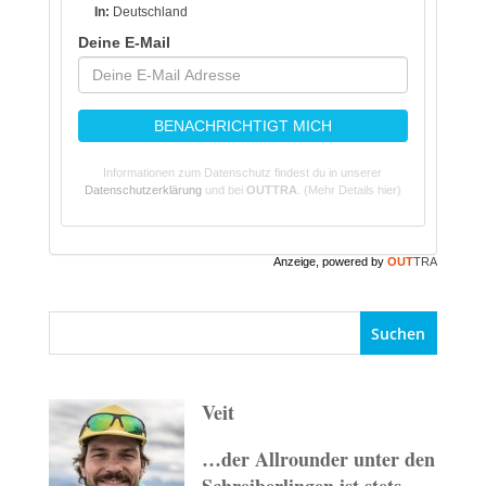
In:
Deutschland
Deine E-Mail
BENACHRICHTIGT MICH
Informationen zum Datenschutz findest du in unserer
Datenschutzerklärung
und bei
OUTTRA
.
(Mehr Details hier)
Anzeige, powered by
OUT
TRA
Veit
…der Allrounder unter den