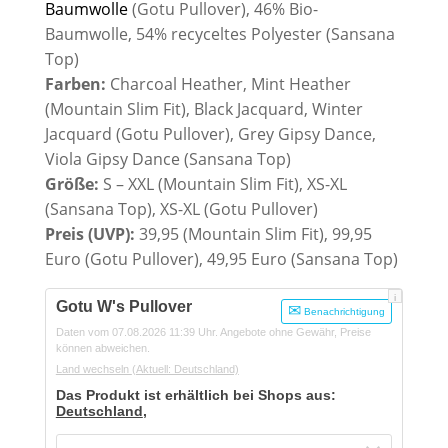
Baumwolle
(Gotu Pullover), 46% Bio-
Baumwolle, 54% recyceltes Polyester (Sansana
Top)
Farben:
Charcoal Heather, Mint Heather
(Mountain Slim Fit), Black Jacquard, Winter
Jacquard (Gotu Pullover), Grey Gipsy Dance,
Viola Gipsy Dance (Sansana Top)
Größe:
S – XXL (Mountain Slim Fit), XS-XL
(Sansana Top), XS-XL (Gotu Pullover)
Preis (UVP):
39,95 (Mountain Slim Fit), 99,95
Euro (Gotu Pullover), 49,95 Euro (Sansana Top)
i
Gotu W's Pullover
Benachrichtigung
Daten vom 07.08.2026 11:39 Uhr. Angebote ohne Gewähr, Preise
können abweichen.
Land wechseln
(Aktuell: Deutschland)
Das Produkt ist erhältlich bei Shops aus:
Deutschland
,