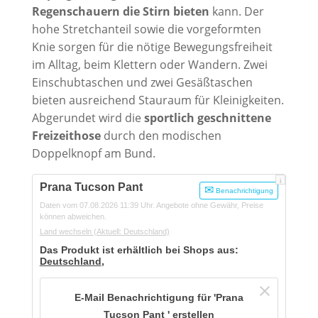
Regenschauern die Stirn bieten
kann. Der
hohe Stretchanteil sowie die vorgeformten
Knie sorgen für die nötige Bewegungsfreiheit
im Alltag, beim Klettern oder Wandern. Zwei
Einschubtaschen und zwei Gesäßtaschen
bieten ausreichend Stauraum für Kleinigkeiten.
Abgerundet wird die
sportlich geschnittene
Freizeithose
durch den modischen
Doppelknopf am Bund.
i
Prana Tucson Pant
Benachrichtigung
Daten vom 07.08.2026 11:39 Uhr. Angebote ohne Gewähr, Preise
können abweichen.
Land wechseln
(Aktuell: Deutschland)
Das Produkt ist erhältlich bei Shops aus:
Deutschland
,
E-Mail Benachrichtigung für 'Prana
Tucson Pant ' erstellen