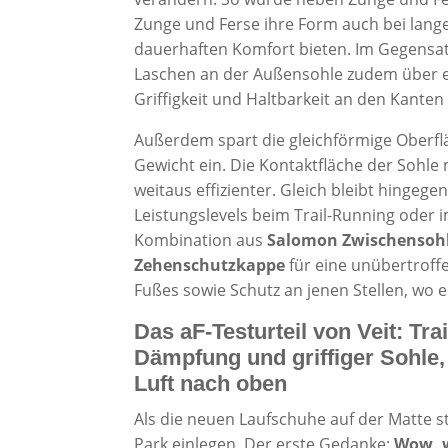
Zunge und Ferse ihre Form auch bei lang
dauerhaften Komfort bieten. Im Gegensa
Laschen an der Außensohle zudem über 
Griffigkeit und Haltbarkeit an den Kanten
Außerdem spart die gleichförmige Oberfl
Gewicht ein. Die Kontaktfläche der Sohle m
weitaus effizienter. Gleich bleibt hinge
Leistungslevels beim Trail-Running oder i
Kombination aus
Salomon Zwischensohle
Zehenschutzkappe
für eine unübertrof
Fußes sowie Schutz an jenen Stellen, wo e
Das aF-Testurteil von Veit: Tr
Dämpfung und griffiger Sohle,
Luft nach oben
Als die neuen Laufschuhe auf der Matte s
Park einlegen. Der erste Gedanke:
Wow, 