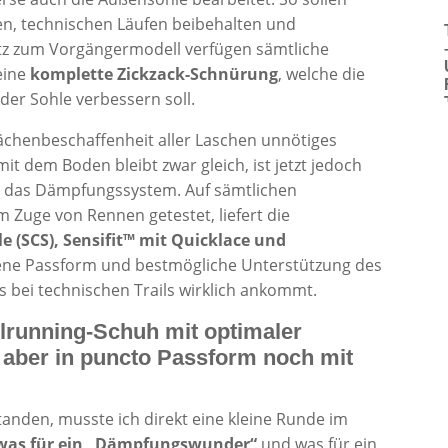
en, technischen Läufen beibehalten und
tz zum Vorgängermodell verfügen sämtliche
eine
komplette Zickzack-Schnürung
, welche die
 der Sohle verbessern soll.
ächenbeschaffenheit aller Laschen unnötiges
it dem Boden bleibt zwar gleich, ist jetzt jedoch
gen das Dämpfungssystem. Auf sämtlichen
m Zuge von Rennen getestet, liefert die
 (SCS), Sensifit™ mit Quicklace und
fene Passform und bestmögliche Unterstützung des
s bei technischen Trails wirklich ankommt.
ailrunning-Schuh mit optimaler
 aber in puncto Passform noch mit
tanden, musste ich direkt eine kleine Runde im
was für ein „Dämpfungswunder“
und was für ein