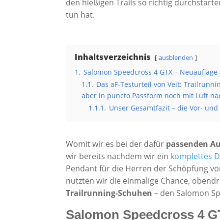
den hießigen Trails so richtig durchstarte
tun hat.
Inhaltsverzeichnis
ausblenden
1.
Salomon Speedcross 4 GTX – Neuauflage
1.1.
Das aF-Testurteil von Veit: Trailrunn
aber in puncto Passform noch mit Luft n
1.1.1.
Unser Gesamtfazit – die Vor- und
Womit wir es bei der dafür
passenden A
wir bereits nachdem wir ein
komplettes D
Pendant für die Herren der Schöpfung vo
nutzten wir die einmalige Chance, obend
Trailrunning-Schuhen
– den Salomon Spe
Salomon Speedcross 4 GT