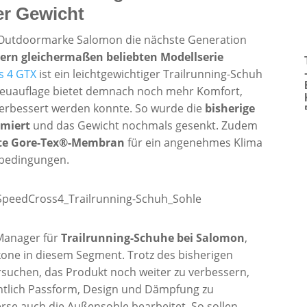
er Gewicht
he Outdoormarke Salomon die nächste Generation
tlern gleichermaßen beliebten Modellserie
s 4 GTX
ist ein leichtgewichtiger Trailrunning-Schuh
ie Neuauflage bietet demnach noch mehr Komfort,
erbessert werden konnte. So wurde die
bisherige
imiert
und das Gewicht nochmals gesenkt. Zudem
te Gore-Tex®-Membran
für ein angenehmes Klima
rbedingungen.
Manager für
Trailrunning-Schuhe bei Salomon
,
 Ikone in diesem Segment. Trotz des bisherigen
suchen, das Produkt noch weiter zu verbessern,
htlich Passform, Design und Dämpfung zu
se auch die Außensohle bearbeitet. So sollen