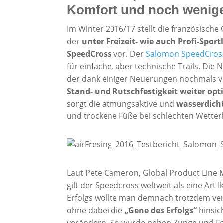
Komfort und noch wenig
Im Winter 2016/17 stellt die französisc
der
unter Freizeit- wie auch Profi-Spor
SpeedCross
vor. Der
Salomon SpeedCros
für einfache, aber technische Trails. D
der dank einiger Neuerungen nochmals v
Stand- und Rutschfestigkeit weiter opt
sorgt die atmungsaktive und
wasserdich
und trockene Füße bei schlechten Wette
Laut Pete Cameron, Global Product Line 
gilt der Speedcross weltweit als eine Art
Erfolgs wollte man demnach trotzdem ver
ohne dabei die
„Gene des Erfolgs“
hinsic
verändern. So wurde neben Zunge und Fer