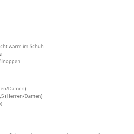
recht warm im Schuh
e
filnoppen
erren/Damen)
 5,5 (Herren/Damen)
)