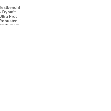
Testbericht
– Dynafit
Ultra Pro:
Robuster
Trailrunnin
g-
Laufschuh
für
ultralange
Distanzen