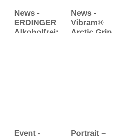
News -
News -
ERDINGER
Vibram®
Alkoholfrei:
Arctic Grip
Dein
Sole: Neue
individuelles
Sohlentechno
Ritual nach
logie hautnah
dem Sport -
erleben und
vielleicht ja
eigene
ein
Schuhe
alkoholfreies
winterfest
Bier?
machen
Event -
Portrait –