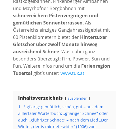
Rastkogelbahnen, Finkenberger Almbahnen
und Mayrhofner Bergbahnen mit
schneereichem Pistenvergnügen und
gemütlichen Sonnenterrassen
. Als
Österreichs einziges Ganzjahresskigebiet mit
60 Pistenkilometern bietet der
Hintertuxer
Gletscher über zwölf Monate hinweg
ausreichend Schnee
. Was dabei ganz
besonders überzeugt: Firn, Powder, Sun und
Fun. Weitere Infos rund um die
Ferienregion
Tuxertal
gibt’s unter:
www.tux.at
Inhaltsverzeichnis
ausblenden
1.
* gfiarig: gemütlich, schön, gut – aus dem
Zillertaler Wörterbuch; „gfiariger Schnee“ oder
auch „gführiger Schnee“ – nach dem Lied „Der
Winter, der is mir net zwider“ (1906) von