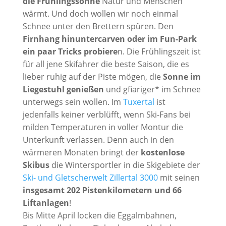
die Frühlingssonne
Natur und Menschen
wärmt. Und doch wollen wir noch einmal
Schnee unter den Brettern spüren. Den
Firnhang hinuntercarven oder im Fun-Park
ein paar Tricks probiere
n. Die Frühlingszeit ist
für all jene Skifahrer die beste Saison, die es
lieber ruhig auf der Piste mögen, die
Sonne im
Liegestuhl genießen
und gfiariger* im Schnee
unterwegs sein wollen. Im
Tuxertal
ist
jedenfalls keiner verblüfft, wenn Ski-Fans bei
milden Temperaturen in voller Montur die
Unterkunft verlassen. Denn auch in den
wärmeren Monaten bringt der
kostenlose
Skibus
die Wintersportler in die Skigebiete der
Ski- und Gletscherwelt Zillertal 3000
mit seinen
insgesamt 202 Pistenkilometern und 66
Liftanlagen
!
Bis Mitte April locken die Eggalmbahnen,