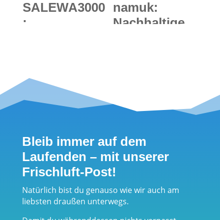
SALEWA3000
namuk:
:
Nachhaltige
Gipfelstürmer
und
gesucht - 6
innovative
Monate, 784
Outdoorbekle
Dreitausender
idung für
und 1
Kinder
Biwakschacht
el
Bleib immer auf dem
Laufenden – mit unserer
Frischluft-Post!
Natürlich bist du genauso wie wir auch am
liebsten draußen unterwegs.