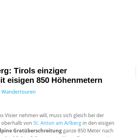
News
Interviews und Portraits
Testberichte
rg: Tirols einziger
mit eisigen 850 Höhenmetern
,
Wandertouren
ns Visier nehmen will, muss sich gleich bei der
rn oberhalb von
St. Anton am Arlberg
in den eisigen
lpine Gratüberschreitung
ganze 850 Meter nach