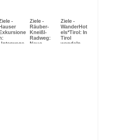
Ziele -
Ziele -
Ziele -
Hauser
Räuber-
WanderHot
Exkursione
Kneißl-
els*Tirol: In
n:
Radweg:
Tirol
Unterwegs
Neue
wandeln
auf dem
Themenrad
Wanderer
Alpe-Adria-
wanderweg
per GPS
Trail – drei
durch die
und Apps
Länder auf
Gemeinden
auf
einen
der
digitalen
Streich
WestAllian
Pfaden
z München