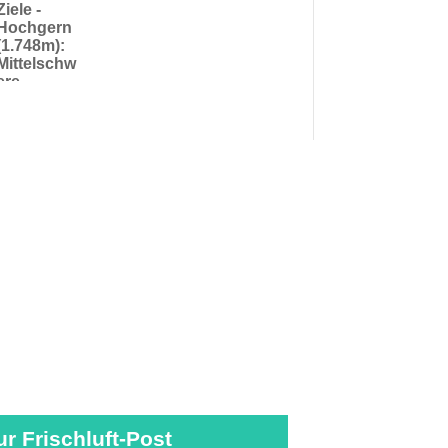
Ziele -
Hochgern
(1.748m):
Mittelschw
ere
Bergtour in
den
Chiemgaue
r Alpen mit
Blick aufs
Kaisergebir
ge
ur Frischluft-Post