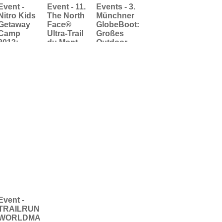
Event -
Event - 11.
Events - 3.
Nitro Kids
The North
Münchner
Getaway
Face®
GlobeBoot:
Camp
Ultra-Trail
Großes
2013:
du Mont
Outdoor-
NITRO
Blanc®:
Testival für
Snowboard
TNF-
Camping-
-Camps für
Youngster
&
Kids &
schreiben
Frischluftfa
schneebeg
Ultramarat
ns am
eisterte
hon-
Pilsensee
Eltern
Geschichte
Event -
TRAILRUN
WORLDMA