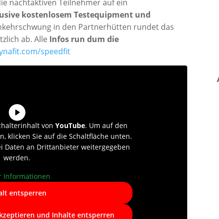
ie nachtaktiven Teilnehmer auf ein
usive
kostenlosem Testequipment und
inkehrschwung in den Partnerhütten rundet das
zlich ab. Alle
Infos run dum die
nafit.com/speedfit
zhalterinhalt von
YouTube
. Um auf den
n, klicken Sie auf die Schaltfläche unten.
ei Daten an Drittanbieter weitergegeben
werden.
 Informationen
alt entsperren
akzeptieren und Inhalte entsperren