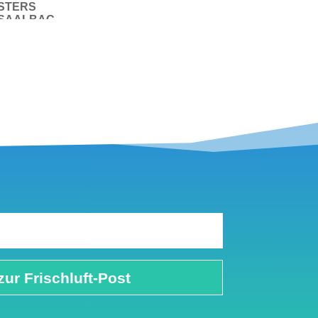
STERS
SAALBAC
H 2019:
Trailrunnin
g-
Weltmeiste
rschaft für
die Master-
Klassen in
Saalbach
zur Frischluft-Post