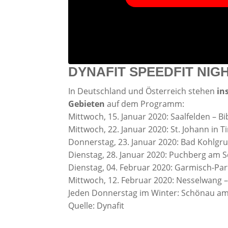
DYNAFIT SPEEDFIT NIGHT
In Deutschland und Österreich stehen
in
Gebieten
auf dem Programm:
Mittwoch, 15. Januar 2020: Saalfelden – B
Mittwoch, 22. Januar 2020: St. Johann in T
Donnerstag, 23. Januar 2020: Bad Kohlgr
Dienstag, 28. Januar 2020: Puchberg am 
Dienstag, 04. Februar 2020: Garmisch-P
Mittwoch, 12. Februar 2020: Nesselwang 
Jeden Donnerstag im Winter: Schönau am
Quelle: Dynafit