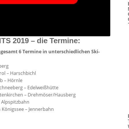
S 2019 – die Termine:
sgesamt 6 Termine in unterschiedlichen Ski-
iberg
irol – Harschbichl
ub – Hörnle
Schneeberg – Edelweißhütte
artenkirchen – Drehmöser/Hausberg
– Alpspitzbahn
 Königssee – Jennerbahn