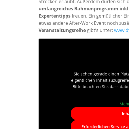
Strecken erlaubt. Außerdem dürfen sich d
umfangreiches Rahmenprogramm inkl
Expertentipps
freuen. Ein gemütlicher E
etwas andere After-Work Event noch zusät
Veranstaltungsreihe
gibt’s unter:
www.dy
Sie sehen gerade einen Plat
eigentlichen Inhalt zuzugreife
Bitte beachten Sie, dass dab
Mehr
Inh
Erforderlichen Service 