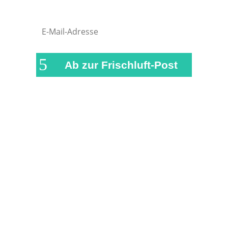
Ab zur Frischluft-Post
Links & Partner
Impressum
Über airFreshing.com
Datenschutzerklärung
Mediadaten
Cookie Einstellungen