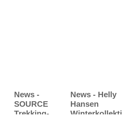
Tipps für eine
B/O/F/F Film
sorgenfreie
Festival:
Wandertour
"Oben
angekommen
" - Schöffel
feiert in
München
Filmpremiere
mit
Berglegende
News -
News - Helly
Ralf
SOURCE
Hansen
Dujmovits
Trekking-
Winterkollekti
Sandalen
on 2017/18:
2018/19:
Life Pocket -