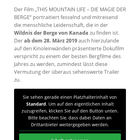
Der Film „THIS MOUNTAIN LIFE – DIE MAGIE DER
BERGE“ portraitiert fesselnd und mitreisend
die menschliche Leidenschaft, die in der
Wildnis der Berge von Kanada
zu finden ist.
Der
ab dem 28. März 2019
auch hierzulande
auf den Kinoleinwänden präsentierte Dokufilm
verspricht zu einem der besten Bergfilme des
Jahres zu werden, zumindest lässt diese
Vermutung der überaus sehenswerte Trailer
zu.
Sie sehen gerade einen Platzhalterinhalt von
Standard
. Um auf den eigentlichen Inhalt
zuzugreifen, klicken Sie auf den Button unten.
Bitte beachten Sie, dass dabei Daten an
Drittanbieter weitergegeben werden.