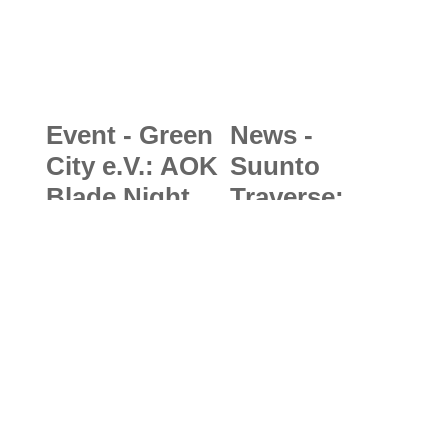
Event - Green
News -
City e.V.: AOK
Suunto
Blade Night
Traverse:
rollt in die
Neue
neue
Outdoor-Uhr
Sommersaiso
mit
n
GPS/GLONAS
S-Navigation
für echte
Trekking-
Abenteuer