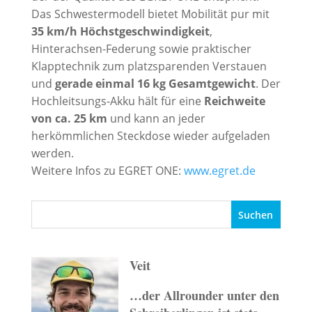
Das Schwestermodell bietet Mobilität pur mit
35 km/h Höchstgeschwindigkeit
,
Hinterachsen-Federung sowie praktischer
Klapptechnik zum platzsparenden Verstauen
und
gerade einmal 16 kg Gesamtgewicht
. Der
Hochleitsungs-Akku hält für eine
Reichweite
von ca. 25 km
und kann an jeder
herkömmlichen Steckdose wieder aufgeladen
werden.
Weitere Infos zu EGRET ONE:
www.egret.de
Veit
…der Allrounder unter den