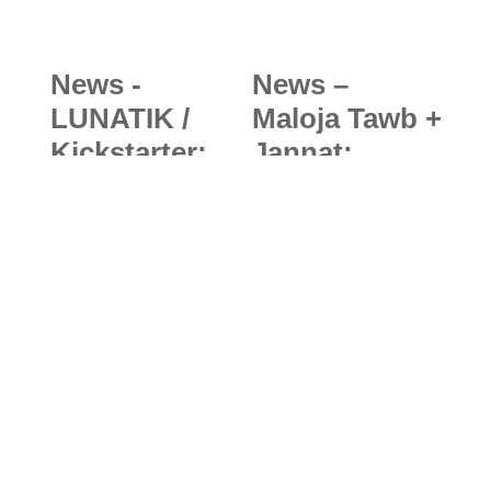
News -
News –
LUNATIK /
Maloja Tawb +
Kickstarter:
Jannat:
Epik Watch
Lässige und
System bietet
bequeme
robusten
Kletter- und
Schutz für
Boulderhose
neue Apple
n für Fels-
Watch
Nomaden
Bleib immer auf dem
Laufenden – mit unserer
Frischluft-Post!