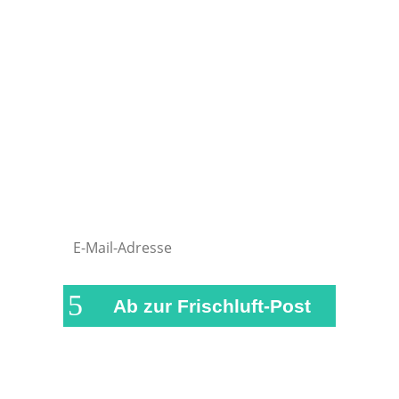
Natürlich bist du genauso wie wir auch
am liebsten draußen unterwegs.
Damit du währenddessen nichts
verpasst, versorgen wir dich in
regelmäßigen Abständen mit einer
kurzen Zusammenfassung der
wichtigsten News und Beiträge auf
airFreshing.com
Ab zur Frischluft-Post