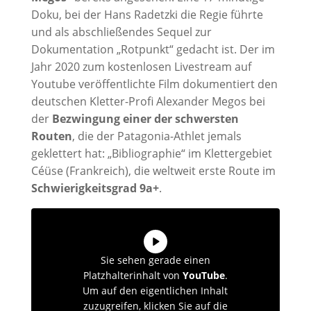
Doku, bei der Hans Radetzki die Regie führte
und als abschließendes Sequel zur
Dokumentation „Rotpunkt“ gedacht ist. Der im
Jahr 2020 zum kostenlosen Livestream auf
Youtube veröffentlichte Film dokumentiert den
deutschen Kletter-Profi Alexander Megos bei
der
Bezwingung einer der schwersten
Routen
, die der Patagonia-Athlet jemals
geklettert hat: „Bibliographie“
im Klettergebiet
Céüse (Frankreich), die weltweit erste Route im
Schwierigkeitsgrad 9a+
.
Sie sehen gerade einen
Platzhalterinhalt von
YouTube
.
Um auf den eigentlichen Inhalt
zuzugreifen, klicken Sie auf die