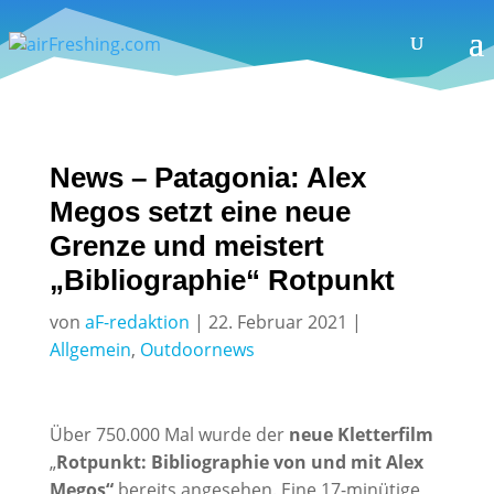
News – Patagonia: Alex
Megos setzt eine neue
Grenze und meistert
„Bibliographie“ Rotpunkt
von
aF-redaktion
|
22. Februar 2021
|
Allgemein
,
Outdoornews
Über 750.000 Mal wurde der
neue Kletterfilm
„
Rotpunkt:
Bibliographie von und mit Alex
Megos“
bereits angesehen. Eine 17-minütige