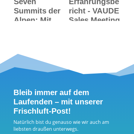
Seven
Erfahrungsbe
Summits der
richt - VAUDE
Alpen: Mit
Sales Meeting
Alexander
2018 in
Römer
Bregenz/
unterwegs
Österreich:
(See)Bühne
frei für
nachhaltige
Outdoor-
Bleib immer auf dem
Produkte vom
Laufenden – mit unserer
Bodensee
Frischluft-Post!
Natürlich bist du genauso wie wir auch am
liebsten draußen unterwegs.