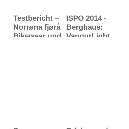
Testbericht –
ISPO 2014 -
Norrøna fjørå
Berghaus:
Bikewear und
VapourLight
bitihorn
Hyper Smock
Aero60 Jacket
und
W’s:
VapourLight
Farbenfrohe
Hyper Therm
MTB-
FZ
Bekleidung
ausgezeichne
aus
t
Norwegen
endlich auch
für Mädels