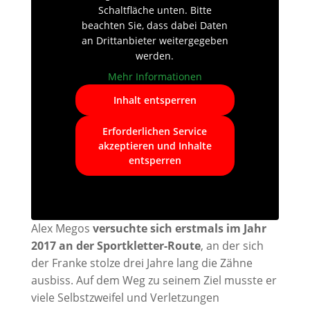
Schaltfläche unten. Bitte
beachten Sie, dass dabei Daten
an Drittanbieter weitergegeben
werden.
Mehr Informationen
Inhalt entsperren
Erforderlichen Service
akzeptieren und Inhalte
entsperren
Alex Megos
versuchte sich erstmals im Jahr
2017 an der Sportkletter-Route
, an der sich
der Franke stolze drei Jahre lang die Zähne
ausbiss. Auf dem Weg zu seinem Ziel musste er
viele Selbstzweifel und Verletzungen